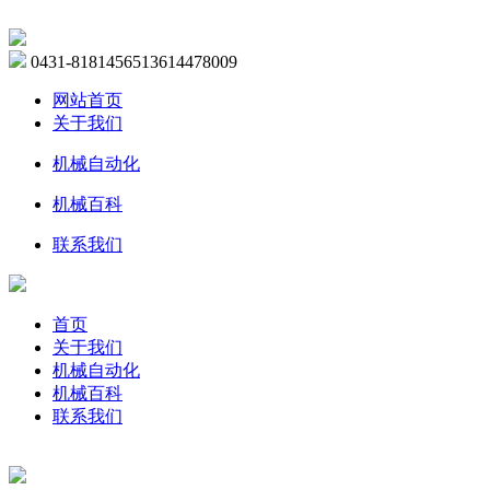
0431-81814565
13614478009
网站首页
关于我们
机械自动化
机械百科
联系我们
首页
关于我们
机械自动化
机械百科
联系我们