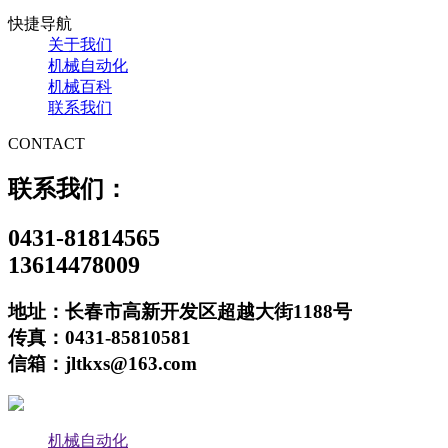
快捷导航
关于我们
机械自动化
机械百科
联系我们
CONTACT
联系我们：
0431-81814565
13614478009
地址：长春市高新开发区超越大街1188号
传真：0431-85810581
信箱：jltkxs@163.com
机械自动化