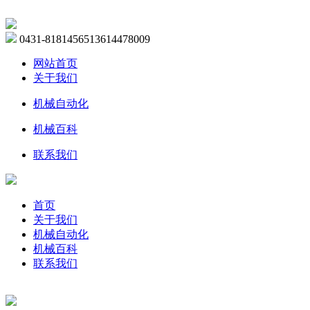
0431-81814565
13614478009
网站首页
关于我们
机械自动化
机械百科
联系我们
首页
关于我们
机械自动化
机械百科
联系我们