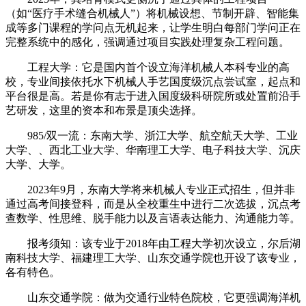
（如“医疗手术缝合机械人”）将机械设想、节制开辟、智能集
成等多门课程的学问点无机起来，让学生明白每部门学问正在
完整系统中的感化，强调通过项目实践处理复杂工程问题。
工程大学：它是国内首个设立海洋机械人本科专业的高
校，专业间接依托水下机械人手艺国度级沉点尝试室，起点和
平台很是高。若是你有志于进入国度级科研院所或处置前沿手
艺研发，这里的资本和布景是顶尖选择。
985/双一流：东南大学、浙江大学、航空航天大学、工业
大学、、西北工业大学、华南理工大学、电子科技大学、沉庆
大学、大学。
2023年9月，东南大学将来机械人专业正式招生，但并非
通过高考间接登科，而是从全校重生中进行二次选拔，沉点考
查数学、性思维、脱手能力以及言语表达能力、沟通能力等。
报考须知：该专业于2018年由工程大学初次设立，尔后湖
南科技大学、福建理工大学、山东交通学院也开设了该专业，
各有特色。
山东交通学院：做为交通行业特色院校，它更强调海洋机