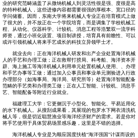
业的研究范畴涵盖了从微纳机械人到灵活性很是强、度很是高
的特种机械人，这些进修内容都需要很强的厚根本、宽口径的
学问储蓄。因而，东南大学将来机械人专业正在培育模式上做
了很大的，并不放正在一个学院培育，而是调集了学校机械工
程、从动化、仪器科学、计较机、消息工程等浩繁双一流学科
师资，通过小班化设置、项目制讲授，培育具有前瞻性、可以
或许引领机械人将来手艺成长的科技立异领甲士才。
就业去向：正在海洋机械人研发和出产企业处置海洋机械
人的手艺和办理工做；正在救帮打捞局、科考船、海洋资本开
辟、海上施工等海洋机械人利用单元处置机械人使用、、办理
和手艺办事等工做；通过加入公事员和事业单元测验进入行政
办理部分（如海事局、海洋局、研究所等）处置海洋智能配备
范畴的手艺类和办理类工做；正在人工智能、计较机、消息手
艺、智能配备等附近行业就业。
福建理工大学：它更侧沉于小型化、智能化、平易近用化
的水下机械人。从搜刮成果看，其展现的包罗水下网衣清洗机
械人等，很是切近聪慧渔业等海洋经济财产的需求。若是你对
将手艺使用于具体贸易场景感乐趣，这里是不错的选择。
海洋机械人专业是为顺应国度扶植“海洋强国”计谋而设的