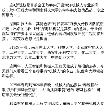
这4所院校是目前全国范畴内开设海洋机械人专业的高
校，此中工程大学和湖南科技大学的学科实力较为凸起，专业
评级为A+。
湖南科技大学：其特色取“时代表率”万步炎传授团队慎密
相连，出名的“海牛Ⅱ号”深海钻机就是其实力的意味。专业侧
沉深海矿产资本探采配备，进修内容取国度级严沉工程间接对
接，工程实践色彩很是稠密。
211/双一流：南京理工大学、科技大学、南京航空航天大
学、工程大学、工业大学、西安电子科技大学、化工大学、华
北电力大学、合肥工业大学、中国矿业大学。
这两年，人工智能和机械人工程天然成了填报的热点。今
天我们来看看三个名称带有“机械人”的专业，以便利大师领会
和选择。
2025年春晚到2026年春晚，机械人的热搜从“春晚扭秧
歌”跳到“演唱会空翻”，从“曲播间带货”卷到“赛马拉松”，可
谓年度最强“显眼包”。
和原有的机械人工程专业比拟，东南大学的将来机械人专