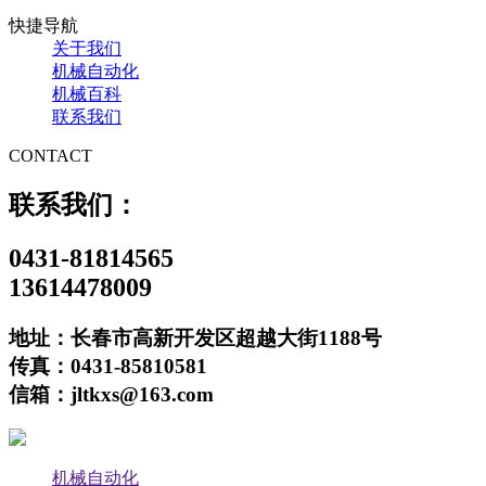
快捷导航
关于我们
机械自动化
机械百科
联系我们
CONTACT
联系我们：
0431-81814565
13614478009
地址：长春市高新开发区超越大街1188号
传真：0431-85810581
信箱：jltkxs@163.com
机械自动化