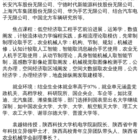
长安汽车股份无限公司、宁德时代新能源科技股份无限公司、
上海汽车集团股份无限公司、华为手艺无限公司、结合汽车电
子无限公司、中国北方车辆研究所等。
焦点课程：低空经济取工程手艺前沿进展，运筹学，数值
阐发，计较流体动力学编程实践，多相流理论取模仿，先辈制
制理论取手艺，农业机械人学：机构、节制、规划，机械进
修，认知计较取人工智能，智能取消息融合手艺使用，农业无
人机手艺取使用，从动节制理论，具身智能机械人取智能节
制，遥感数字影像处置取阐发，机械视觉取图像检测手艺，公
共办理，空间经济取区域阐发，空间大数据取农业使用，公共
经济学，办理经济学，地盘操纵阐发取建模等。
就业环境：结业生全体就业率高于97%，就业单元涵盖党
政机关、高档学校、科研院所、国企央企、车企等，如比亚
迪、北汽集团、潍柴集团等，部门选择到国表里出名大学继续
深制，如中国农业大学、大学、大学、航空航天大学、理工大
学、农工大学、谢菲尔德大学、普渡大学等。
袁越锦传授，陕西科技大学机电学院副院长、陕西省中青
年科技立异领甲士才、陕西高校青年立异团队带头人、陕西省
农业机械学会副理事长？。