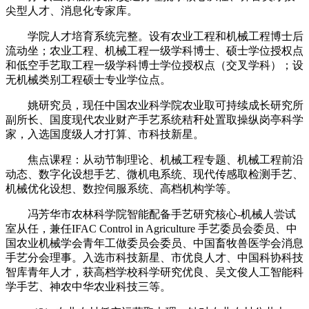
尖型人才、消息化专家库。
学院人才培育系统完整。设有农业工程和机械工程博士后
流动坐；农业工程、机械工程一级学科博士、硕士学位授权点
和低空手艺取工程一级学科博士学位授权点（交叉学科）；设
无机械类别工程硕士专业学位点。
姚研究员，现任中国农业科学院农业取可持续成长研究所
副所长、国度现代农业财产手艺系统秸秆处置取操纵岗亭科学
家，入选国度级人才打算、市科技新星。
焦点课程：从动节制理论、机械工程专题、机械工程前沿
动态、数字化设想手艺、微机电系统、现代传感取检测手艺、
机械优化设想、数控伺服系统、高档机构学等。
冯芳华市农林科学院智能配备手艺研究核心-机械人尝试
室从任，兼任IFAC Control in Agriculture 手艺委员会委员、中
国农业机械学会青年工做委员会委员、中国畜牧兽医学会消息
手艺分会理事。入选市科技新星、市优良人才、中国科协科技
智库青年人才，获高档学校科学研究优良、吴文俊人工智能科
学手艺、神农中华农业科技三等。