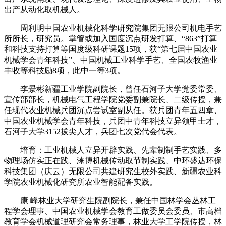
出产从动化取机械人。
周利明中国农业机械化科学研究院集团无限公司机电手艺
所所长，研究员。掌管或加入国度沉点研发打算、“863”打算
和科技支持打算等国度级科研课题15项，获“第七届中国农业
机械学会青年科技”、中国机械工业科学手艺、全国农牧渔业
丰收等科技励8项，此中一等3项。
李景彬新疆工业学院副院长，曾任石河子大学党委常委、
宣传部部长，机械电气工程学院党委副兼院长、二级传授，兼
任现代农业机械兵团沉点尝试室副从任。获兵团青年五四章、
中国农业机械学会青年科技，兵团中青年科技立异领甲士才，
石河子大学3152拔尖人才，兵团七次党代会代表。
培育：工业机械人立异开辟实践、先辈制制手艺实践、多
物理场仿实正在践、涞博机械传动取节制实践、中环盛达环保
科技集团（庆云）无限公司共建研究生校外实践、新疆农业科
学院农业机械化研究所农业智能配备实践。
康 峰林业大学研究生院副院长，兼任中国林学会丛林工
程学会理事、中国农业机械学会教育工做委员会委员、市高档
教育学会机械道理研究会常务理事，林业大学工学院传授，林