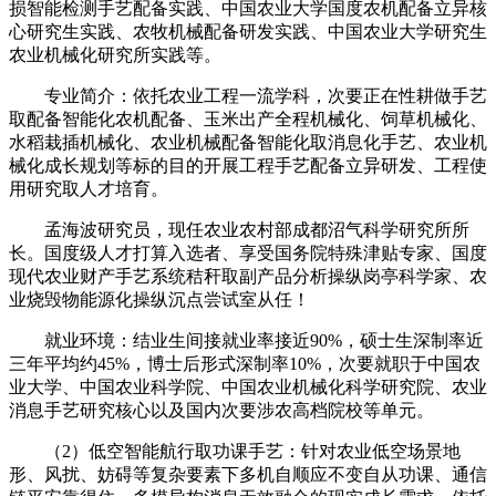
损智能检测手艺配备实践、中国农业大学国度农机配备立异核
心研究生实践、农牧机械配备研发实践、中国农业大学研究生
农业机械化研究所实践等。
专业简介：依托农业工程一流学科，次要正在性耕做手艺
取配备智能化农机配备、玉米出产全程机械化、饲草机械化、
水稻栽插机械化、农业机械配备智能化取消息化手艺、农业机
械化成长规划等标的目的开展工程手艺配备立异研发、工程使
用研究取人才培育。
孟海波研究员，现任农业农村部成都沼气科学研究所所
长。国度级人才打算入选者、享受国务院特殊津贴专家、国度
现代农业财产手艺系统秸秆取副产品分析操纵岗亭科学家、农
业烧毁物能源化操纵沉点尝试室从任！
就业环境：结业生间接就业率接近90%，硕士生深制率近
三年平均约45%，博士后形式深制率10%，次要就职于中国农
业大学、中国农业科学院、中国农业机械化科学研究院、农业
消息手艺研究核心以及国内次要涉农高档院校等单元。
（2）低空智能航行取功课手艺：针对农业低空场景地
形、风扰、妨碍等复杂要素下多机自顺应不变自从功课、通信