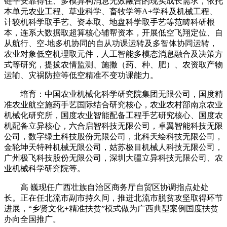
链平安靠得住、多模异构消息无效融合的现实成长需求，依托
本单元农业工程、草业科学、畜牧学等A+学科及机械工程、
计较机科学取手艺、资本取、地盘科学取手艺等范畴科研根
本，连系大数据取超算核心辅帮资本，开展低空飞翔定位、自
从航行、空-地多机协同的自从功课运转及多智体协同运转，
农业对象低空机理取元件，人工智能多模态消息融合及决策方
式等研究，提拔农情监测、施撒（药、种、肥）、农资取产物
运输、灾祸防控等低空精准不变功课能力。
培育：中国农业机械化科学研究院集团无限公司，国度精
准农业航空施药手艺国际结合研究核心，农业农村部南京农业
机械化研究所，国度农业智能配备工程手艺研究核心、国度农
机配备立异核心，六合启智科技无限公司，卓翼智能科技无限
公司，数字绿土科技股份无限公司，北科天绘科技无限公司，
金轮坤天特种机械无限公司，姑苏极目机械人科技无限公司，
广州极飞科技股份无限公司，深圳大疆立异科技无限公司、农
业机械科学研究院等。
高 巍现任广西壮族自治区商务厅自贸区协调指点处处
长。正在任北流市副市持久间，推进北流市脱贫攻坚取得环节
进展，“乡贤文化+精准扶贫”模式做为广西典型案例国度扶贫
办向全国推广。