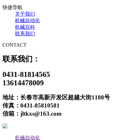
快捷导航
关于我们
机械自动化
机械百科
联系我们
CONTACT
联系我们：
0431-81814565
13614478009
地址：长春市高新开发区超越大街1188号
传真：0431-85810581
信箱：jltkxs@163.com
机械自动化