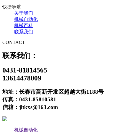
快捷导航
关于我们
机械自动化
机械百科
联系我们
CONTACT
联系我们：
0431-81814565
13614478009
地址：长春市高新开发区超越大街1188号
传真：0431-85810581
信箱：jltkxs@163.com
机械自动化