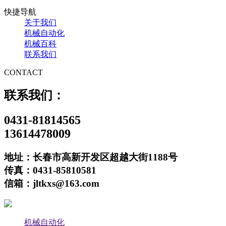
快捷导航
关于我们
机械自动化
机械百科
联系我们
CONTACT
联系我们：
0431-81814565
13614478009
地址：长春市高新开发区超越大街1188号
传真：0431-85810581
信箱：jltkxs@163.com
机械自动化