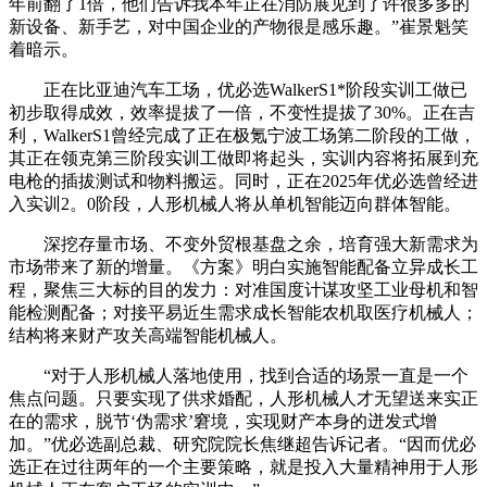
年前翻了1倍，他们告诉我本年正在消防展见到了许很多多的
新设备、新手艺，对中国企业的产物很是感乐趣。”崔景魁笑
着暗示。
正在比亚迪汽车工场，优必选WalkerS1*阶段实训工做已
初步取得成效，效率提拔了一倍，不变性提拔了30%。正在吉
利，WalkerS1曾经完成了正在极氪宁波工场第二阶段的工做，
其正在领克第三阶段实训工做即将起头，实训内容将拓展到充
电枪的插拔测试和物料搬运。同时，正在2025年优必选曾经进
入实训2。0阶段，人形机械人将从单机智能迈向群体智能。
深挖存量市场、不变外贸根基盘之余，培育强大新需求为
市场带来了新的增量。《方案》明白实施智能配备立异成长工
程，聚焦三大标的目的发力：对准国度计谋攻坚工业母机和智
能检测配备；对接平易近生需求成长智能农机取医疗机械人；
结构将来财产攻关高端智能机械人。
“对于人形机械人落地使用，找到合适的场景一直是一个
焦点问题。只要实现了供求婚配，人形机械人才无望送来实正
在的需求，脱节‘伪需求’窘境，实现财产本身的迸发式增
加。”优必选副总裁、研究院院长焦继超告诉记者。“因而优必
选正在过往两年的一个主要策略，就是投入大量精神用于人形