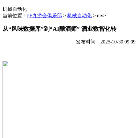
机械自动化
当前位置：
j9·九游会俱乐部
>
机械自动化
> div>
从“风味数据库”到“AI酿酒师” 酒业数智化转
发布时间：2025-10-30 09:09