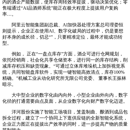
内的酒企产能数据，使库存周转效率提拔，驱动决策优化；零
售端通过“AI品酒师系统”能正在极大程度上提拔用户复购
率…。
阿里云智能集团副总裁、AI加快器处理方案总司理娄恒
则提示，企业正在使用AI、数字化破局的过程中，仍是要想
好本身的成长径，切忌“”，只要精准定位，最终才能成功转
型。
例如， 正在“一盘点库存”方面，酒企可进行仓网规划，
依托经销商，社会化共享仓储资本，进行同一的库存结构，削
减库存积压和缺货现象。“可通过立体库堆垛机上加拆视觉系
统，共同智能盘库软件，实现一键智能高效清点，库存100%
精确。”机械工业从动化研究所无限公司党委、 董事长王振林
暗示。
大中型企业的数字化由内向外，小型企业由外向内，数字
化径的打通需要由点及面，从企业数字化向财产数字化迈进。
洋河股份实施了智能工场项目，笼盖制曲、酿酒到成品包
拆全过程，建立了一个协同上下逛供应链的全新智能化系统，
企业正力图正在提拔出产效率的同时，进一步提高产物的质量