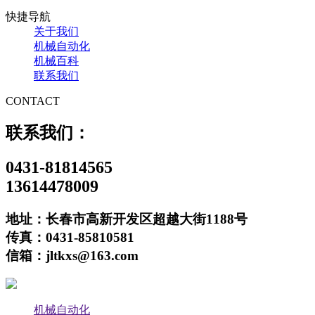
快捷导航
关于我们
机械自动化
机械百科
联系我们
CONTACT
联系我们：
0431-81814565
13614478009
地址：长春市高新开发区超越大街1188号
传真：0431-85810581
信箱：jltkxs@163.com
机械自动化