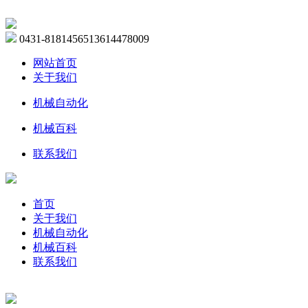
0431-81814565
13614478009
网站首页
关于我们
机械自动化
机械百科
联系我们
首页
关于我们
机械自动化
机械百科
联系我们