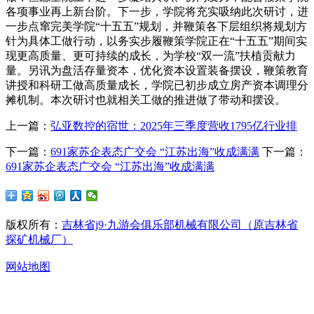
各项事业再上新台阶。下一步，学院将充实吸纳此次研讨，进
一步点窜完美学院“十五五”规划，并鞭策各下层组织将规划方
针为具体工做行动，以务实步履鞭策学院正在“十五五”期间实
现更高质量、更可持续的成长，为学校“双一流”扶植贡献力
量。另讯为盘活存量资本，优化资本设置装备摆设，鞭策教育
讲授和科研工做高质量成长，学院已初步成立房产资本调理分
摊机制。本次研讨也就相关工做的推进做了带动和摆设。
上一篇：
弘亚数控的宿世：2025年三季度营收1795亿行业排
下一篇：
691家苏企表态广交会 “江苏出海”收成满满
下一篇：
691家苏企表态广交会 “江苏出海”收成满满
版权所有：
吉林省j9·九游会俱乐部机械有限公司（原吉林省
探矿机械厂）
网站地图