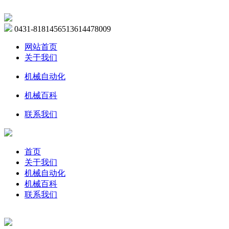
0431-81814565
13614478009
网站首页
关于我们
机械自动化
机械百科
联系我们
首页
关于我们
机械自动化
机械百科
联系我们