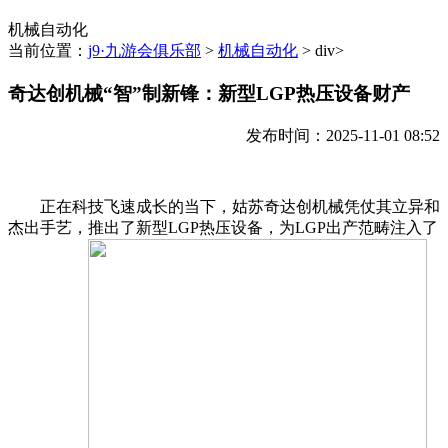
机械自动化
当前位置：
j9·九游会俱乐部
>
机械自动化
> div>
奇达创机械“智”制新锋：新型LGP热压设备财产
发布时间：2025-11-01 08:52
正在科技飞速成长的当下，姑苏奇达创机械凭仗其立异和
杰出手艺，推出了新型LGP热压设备，为LGP出产范畴注入了