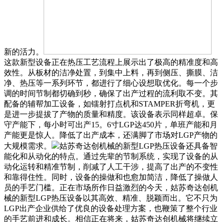
新的活力。
这款新型设备正在热压工艺流程上展示出了极高的精准度和高
效性。从板材的洁净处置，到集中上料，再到侧压、撕膜、洁
净、热压等一系列环节，都进行了细心设想取优化。每一个步
调的时间节制都切确到秒，确保了出产过程的流利取不变。其
配备的辅帮加工设备，如镭射打点机和STAMPER折弯机，更
是进一步提拔了产物的质量和精度。该设备表示同样超卓。保
守产能下，每小时可出产15。6寸LGP达450片，单班产能和月
产能更是惊人。降低了出产成本，还满脚了市场对LGP产物的
大规模需求。
姑苏奇达创机械的新型LGP热压设备还具备智
能化和从动化的特点。通过先辈的节制系统，实现了设备的从
动化运转和精准节制，削减了人工干涉，提高了出产的不变性
和靠得住性。同时，设备的操做和也愈加简洁，降低了操做人
员的手艺门槛。正在市场所作日益激烈的今天，姑苏奇达创机
械的新型LGP热压设备以其高效、精准、脱颖而出。它不只为
LGP出产企业供给了优良的设备处理方案，也鞭策了整个行业
的手艺前进和成长。相信正在将来，姑苏奇达创机械将继续立