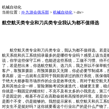
机械自动化
当前位置：
j9·九游会俱乐部
>
机械自动化
> div>
航空航天类专业和刀兵类专业我认为都不值得选
航空航天类专业和刀兵类专业，我认为都不值得选。若是孩
航天系统和兵工系统招录最多的是哪些专业吗？感受上该当是
说，你学这些保守工科，也能进这些系统，工做不习惯、待不
了，若是想出来，你选航空航天、选刀兵，我之所以不保举航
客户，靠预算拨款，而预算拨款又无限，你必必要节制成本，
拿高薪，这一点就有点雷同于我前面讲过的医疗系统，医保领
于绝大大都参取市场所作的企业是效率优先，而对于航空航天
及和其他企业一样，冒险测验考试快速迭代，稳健更主要，稳
你就是一颗固定的螺丝钉，不克不及有太多的小我意志，第三
子是固定的，根基不存正在高勤奋就有高报答的环境。若是你
是图个不变，仍是能够的。我想提示家长，航空航天和兵工系
对女生不是挺好吗？这你就要看这个行业出产的是什么产物了