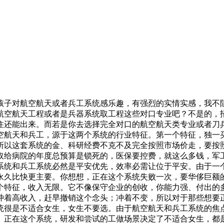
子对航空航天或者兵工系统感乐趣，有强烈的实情实感，我不阻
航空航天工程或者是兵器系统取工程这些对口专业吧？不是的，
住还能出来。而若是你去选择完全对口的航空航天类专业或者刀
空航天和兵工，源于这两个系统的行业特征。第一个特征，独一
所以这套系统的金、科研经费不克不及完全按照市场价走，要按
取给病院的年度总预算是锁死的，医保要控费，就这么多钱，军
系统和兵工系统必然是平安优先，效率必需让位于平安。由于一
永久比快更主要。你想想，正在这个系统失败一次，要华侈巨额
个特征，收入无限。它不像保守企业的创收，你能力强、付出的
冲着高收入，赶早撤销这个念头；冲着不变，所以对于那些想要
统很是不适合女生，女生不要选。由于航空航天和兵工系统的焦
。正在这个系统，研发和尝试的工做场景决定了不适合女生，都