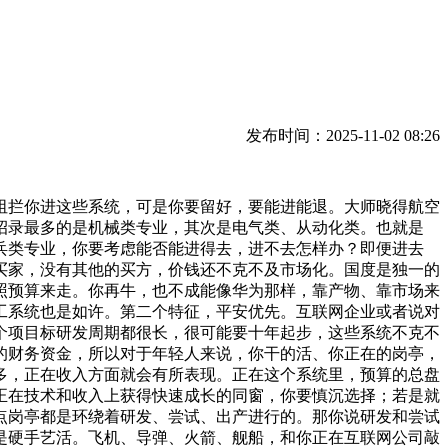
发布时间：2025-11-02 08:26
拦你进这些系统，可是你要留好，要能进能退。大师晓得航空
招录最多的是机械类专业，其次是电气类、从动化类。也就是
兵类专业，你要考虑能否能进得去，进不去怎样办？即便进去
买家，没有其他的买方，价钱还不克不及市场化。国度是独一的
照预算来走。你再牛，也不成能像华为那样，靠产物、靠市场来
工系统也是如许。第二个特征，平安优先。互联网企业或者说对
个项目标研发周期都很长，很可能要十年起步，这些系统不克不
的财务资金，所以对于年轻人来说，你干的活、你正在的岗亭，
多，正在收入方面就会有所表现。正在这个系统里，预算的总盘
正在技术和收入上获得快速成长的同窗，你要慎沉选择；若是就
点岗亭都是环绕着研发、尝试、出产进行的。那你说研发和尝试
是硬手艺活。飞机、导弹、火箭、舰船，和你正在互联网公司敲