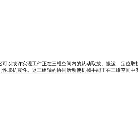
可以或许实现工件正在三维空间内的从动取放、搬运、定位取拆
刚性取抗震性。这三组轴的协同活动使机械手能正在三维空间中