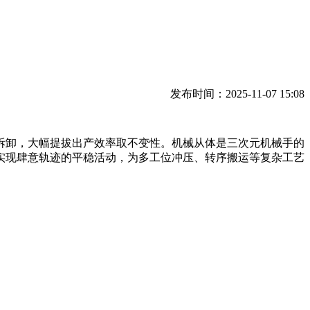
发布时间：2025-11-07 15:08
卸，大幅提拔出产效率取不变性。机械从体是三次元机械手的
实现肆意轨迹的平稳活动，为多工位冲压、转序搬运等复杂工艺