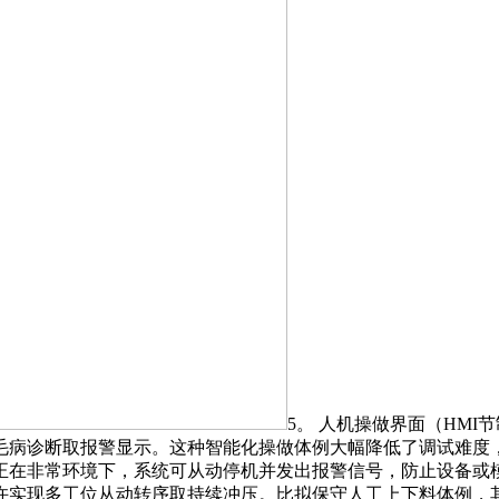
5。 人机操做界面（HM
毛病诊断取报警显示。这种智能化操做体例大幅降低了调试难度，
正在非常环境下，系统可从动停机并发出报警信号，防止设备或
许实现多工位从动转序取持续冲压。比拟保守人工上下料体例，