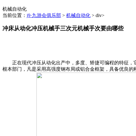
机械自动化
当前位置：
j9·九游会俱乐部
>
机械自动化
> div>
冲床从动化冲压机械手三次元机械手次要由哪些
正在现代冲压从动化出产中，多度、矫捷可编程的特征，它
根本部门，凡是采用高强度钢布局或铝合金框架，具备优良的