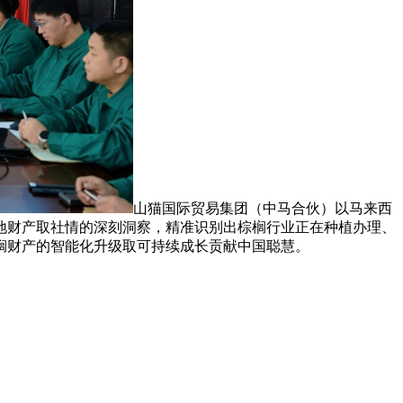
山猫国际贸易集团（中马合伙）以马来西
地财产取社情的深刻洞察，精准识别出棕榈行业正在种植办理、
榈财产的智能化升级取可持续成长贡献中国聪慧。