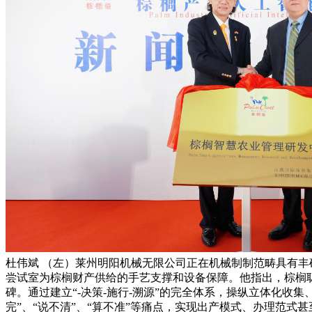
杜伟斌 （左）莱州明阳机械无限公司正在机械制制范畴具有
尝试室为棕榈财产供给的手艺支撑和设备保障。他指出，棕榈
碑。通过建立“-决策-施行-溯源”的完全体系，操纵立体化收
完”、“说不清”、“算不准”等痛点，实现出产模式、办理范