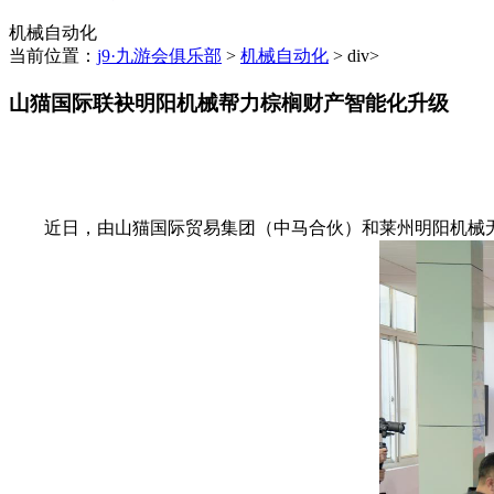
机械自动化
当前位置：
j9·九游会俱乐部
>
机械自动化
> div>
山猫国际联袂明阳机械帮力棕榈财产智能化升级
近日，由山猫国际贸易集团（中马合伙）和莱州明阳机械无限