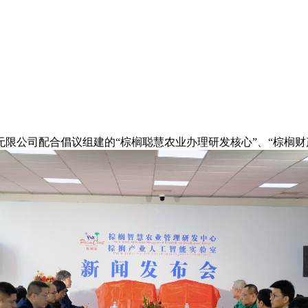
公司配合倡议组建的“棕榈聪慧农业办理研发核心”、“棕榈财