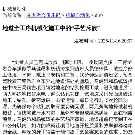
机械自动化
当前位置：
j9·九游会俱乐部
>
机械自动化
> div>
地道全工序机械化施工中的“手艺斥候”
发布时间：2025-11-16 20:07
“丈量人员已完成放点，顿时上班。”凌晨两点多，三臂凿
岩台车操做手马健昂和杨镇涛接到值班人员德律风，敏捷穿好
工做服、水鞋，戴上平安帽和口罩，10分钟达到值班室，预备
驾驶着三臂凿岩台车奔赴地道深处的疆场。马健昂和杨镇涛担
任中铁三局铜吉项目铜岩地道的钻孔挖掘工做，进入地道后，
两人熟练地接好水电，起头钻孔功课。该地道采用光面爆破法
施工，钻孔、拆药爆破、出渣运输，每日进行2。5次轮回功
课。为确保每个钻孔的取深度切确无误，两无旁骛地操做着机
械臂，很快就被汗水打湿，虽然辛苦但成绩感满满。正在铜吉
项目，马健昂和杨镇涛的手艺怨声载道。地道超前挖节制正在
15公分以内，如许的成就让项目地道开挖质量和效率都稳稳领
跑全线。精深的身手得益于他们敌手艺废寝忘食的逃求，2025