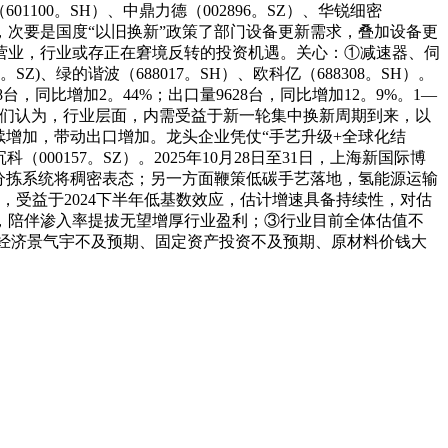
100。SH）、中鼎力德（002896。SZ）、华锐细密
我们认为，次要是国度“以旧换新”政策了部门设备更新需求，叠加设备更
营业，行业或存正在窘境反转的投资机遇。关心：①减速器、伺
)、绿的谐波（688017。SH）、欧科亿（688308。SH）。
8台，同比增加2。44%；出口量9628台，同比增加12。9%。1—
。4%。我们认为，行业层面，内需受益于新一轮集中换新周期到来，以
续增加，带动出口增加。龙头企业凭仗“手艺升级+全球化结
000157。SZ）。2025年10月28日至31日，上海新国际博
觉分拣系统将稠密表态；另一方面鞭策低碳手艺落地，氢能源运输
受益于2024下半年低基数效应，估计增速具备持续性，对估
，陪伴渗入率提拔无望增厚行业盈利；③行业目前全体估值不
醒：宏不雅经济景气宇不及预期、固定资产投资不及预期、原材料价钱大