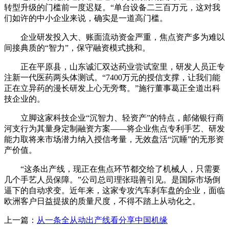
转型升级的门槛前一度迟疑。“单台设备二三百万元，这对我
们如许的中小企业来说，确实是一道高门槛。
企业研发投入大、账面流动资金严重，焦点资产多为难以
间接典质的“智力”，保守融资模式挑和。
正在平原县，山东诚汇双达药业尝试室里，研发人员正专
注新一代医药两头体测试。“7400万元的授信支撑，让我们能
正在立异药的漫长研发上心无旁骛。”施行董事葛正全道出科
技企业的。
立脚这家科技企业“沉智力、轻资产”的特点，邮储银行商
河支行为其量身定制融资方案——将企业焦点专利手艺、研发
能力取将来市场潜力纳入授信考量，无效盘活“沉睡”的无形资
产价值。
“这条出产线，现正在焦点环节都交给了机械人，只需要
几个手艺人员保障。”公司总司理张琨善引见。是国际市场倒
逼下的自动求变。近年来，这家专攻汽车刹车盘的企业，面临
欧洲客户日益提拔的质量尺度，不得不踏上从动化之。
上一篇：
从一条全从动出产线看分享中国机缘