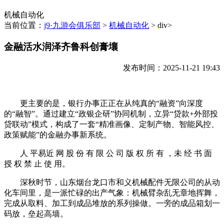
机械自动化
当前位置：
j9·九游会俱乐部
>
机械自动化
> div>
金融活水润泽齐鲁科创膏壤
发布时间：2025-11-21 19:43
更主要的是，银行办事正正在从纯真的“融资”向深度
的“融智”。通过建立“政银企研”协同机制，立异“贷款+外部投
贷联动”模式，构成了一套“精准画像、定制产物、智能风控、
政策赋能”的金融办事新系统。
人 平易近 网 股 份 有 限 公 司 版 权 所 有 ，未 经 书 面
授 权 禁 止 使 用。
深秋时节，山东烟台龙口市和义机械配件无限公司的从动
化车间里，是一派忙碌的出产气象：机械臂杂乱无章地挥舞，
完成从取料、加工到成品堆放的系列操做。一旁的成品箱划一
码放，垒起高墙。