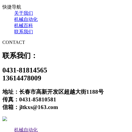
快捷导航
关于我们
机械自动化
机械百科
联系我们
CONTACT
联系我们：
0431-81814565
13614478009
地址：长春市高新开发区超越大街1188号
传真：0431-85810581
信箱：jltkxs@163.com
机械自动化