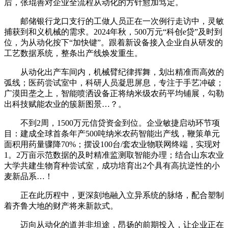
后，张琨善对企业全流程从动化的方针愈加笃定。
邮储银行龙口支行的工做人员正在一次例行走访中，灵敏
捕获到和义机械的需求。2024年秋，500万元“科创e贷”及时到
位，为从动化按下“加快键”。跟着新设备接入企业自从研发的
工艺数据系统，整条出产线焕发重生。
从动化出产车间内，机械臂纪律挥舞，划出精准而高效的
弧线；医药尝试室中，科研人员凝思屏息，专注于手艺冲破；
广漠田垄之上，智能喷洒设备正将纳米级农药平均铺展，勾勒
出科技赋能农业的簇新图景…？。
不到2周，1500万元信贷资金到位。企业敏捷启动环节项
目：建成全球首条年产500吨纳米农药智能出产线，鞭策单元
面积用药量骤降70%；摆设100台/套农业物联网终端，实现对
1。2万亩示范数据的及时精准监测取智能办理；结合山东农业
大学共建生物育种尝试室，成功培育出2个具有高抗逆性的小
麦新品系…！
正在此历程中，更深刻地融入立异系统的脉络，配合塑制
着齐鲁大地的财产将来新款式。
迈向从动化的道并非坦途，昂扬的前期投入，让企业正在