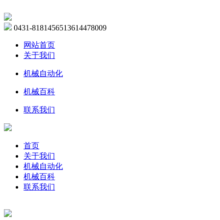
0431-81814565
13614478009
网站首页
关于我们
机械自动化
机械百科
联系我们
首页
关于我们
机械自动化
机械百科
联系我们