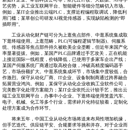
艺劣势，从工业互联网平台、智能硬件等细分范畴切入市场。
例如，某IT企业推出云端PLC，支撑近程编程取调试，降低利
用门槛；某草创公司研发AI视觉传感器，实现缺陷检测的“即
插即用”。
工业从动化财产链可分为上逛焦点部件、中逛系统集成取
下逛终端使用。上逛范畴，PLC(可编程逻辑节制器)、伺服系
统、传感器等焦点部件持久被欧美企业垄断，但近年来国产化
率显著提拔。例如，某国产PLC品牌通过手艺攻关，正在机能
上接近国际一线程度，价钱降低，已使用于多家车企出产线；
某国产伺服系统厂商通过取高校合做，冲破高精度编码器手
艺，市场份额扩大。中逛系统集成环节，市场集中度较低，合
作激烈。保守从动化厂商、IT企业、设备制制商通过跨界融合
拓展营业鸿沟。例如，某保守从动化企业收购工业软件公司，
完美数字化处理方案能力；某IT企业依托云计较手艺，推出云
端工业互联网平台，办事中小企业。下逛终端使用笼盖汽车、
电子、机械、化工等多个行业，需求碎片化特征较着，定制化
处理方案成为合作环节。
将来五年，中国工业从动化市场将送来布局性增加机缘，
但手艺迭代、供应链平安、合规要求等挑和并存。对于企业而