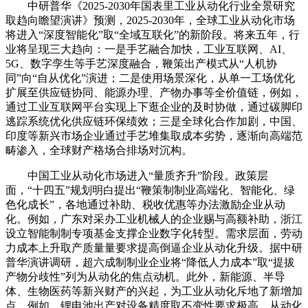
中研普华《2025-2030年国表里工业从动化行业全景研究
取趋向瞻望演讲》预测，2025-2030年，全球工业从动化市场
将进入“深度智能化”取“全域互联化”的新阶段。将来五年，行
业将呈现三大趋向：一是手艺融合加快，工业互联网、AI、
5G、数字孪生等手艺深度融合，鞭策出产模式从“人机协
同”向“自从优化”演进；二是使用场景深化，从单一工场优化
扩展至供应链协同、能源办理、产物办事等全价值链，例如，
通过工业互联网平台实现上下逛企业的及时协做，通过碳脚印
逃踪系统优化供应链环保绩效；三是全球化合作加剧，中国、
印度等新兴市场企业通过手艺堆集取成本劣势，逐渐向高端范
畴渗入，全球财产格场合排场对沉构。
中国工业从动化市场进入“量质齐升”阶段。政策层
面，“十四五”规划明白提出“鞭策制制业高端化、智能化、绿
色化成长”，各地通过补助、税收优惠等办法激励企业从动
化。例如，广东对采办工业机械人的企业赐与高额补助，浙江
设立智能制制专项基金支撑企业数字化转型。需求层面，劳动
力成本上升取产质量量要求提高倒逼企业从动化升级。据中研
普华演讲调研，超六成制制业企业将“降低人力成本”取“提拔
产物分歧性”列为从动化的焦点动机。此外，新能源、半导
体、生物医药等新兴财产的兴起，为工业从动化斥地了新增加
点。例如，锂电池出产对设备精度取不变性要求极高，从动化