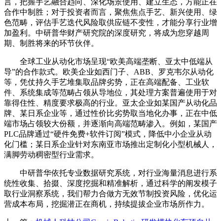
言，把握手艺融合趋向、深化场景使用、建立生态，方能正在
合作中制胜；对于投资者而言，聚焦焦点手艺、新兴使用、绿
色范畴，评估手艺迭代风险取供应链不变性，才能分享行业增
加盈利。中研普华财产研究院的深度研究，将成为您穿越周
期、制胜将来的环节伙伴。
全球工业从动化市场呈现“欧美高端垄断、亚太中低端从
导”的合作款式。欧美企业如西门子、ABB、罗克韦尔从动化
等，凭仗持久手艺堆集取品牌劣势，正在高端配备、工业软
件、系统集成等范畴占领从导地位，其处理方案普遍使用于对
靠得住性、精度要求极高的行业。亚太企业如某国产从动化品
牌、某日系企业等，通过性价比劣势取当地化办事，正在中低
端市场占领较大份额，并逐渐向高端范畴渗入。例如，某国产
PLC品牌通过“硬件免费+软件订阅”模式，降低中小企业从动
化门槛；某日系企业针对东南亚市场推出定制化小型机械人，
满脚劳动稠密型行业需求。
中研普华依托专业数据研究系统，对行业海量消息进行系
统性收集、拾掇、深度挖掘和精准解析，通过科学的阐发模子
取行业洞察系统，我们帮力合做方无效节制投资风险，优化运
营成本布局，挖掘潜正在商机，持续提拔企业市场所作力。