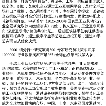
价值正在于打破“消息孤岛”，将设备、工场、供应链毗连成无
机全体。例如，某家电企业通过工业互联网平台，及时全球工
场的出产数据，动态调整排产打算，库存周转率提拔；某钢铁
企业操纵平台对高炉运转数据进行建模阐发，优化燃料配比，
吨钢能耗降低。中研普华《2025-2030年国表里工业从动化行
业全景研究取趋向瞻望演讲》指出，将来五年，工业互联网将
向“深度互联”取“价值共创”演进，通过区块链手艺实现供应链
数据可托共享，通过数字孪生手艺建立虚拟工场，通过AI手
艺实现自从优化决策。
3000+细分行业研究演讲500+专家研究员决策军师库
1000000+行业数据洞察市场365+全球热点每日决策内参。
全球工业从动化市场呈现“欧美手艺领先、亚太需求驱
动”的款式。欧美国度凭仗百年工业积淀，正在高端配备、工
业软件、系统集成等范畴占领从导地位，其从动化处理方案普
遍使用于航空航天、汽车制制、半导体等高附加值行业。例
如，西门子的数字化工场处理方案笼盖设想、出产、物流全流
程，帮力某汽车工场实现出产效率提拔；美国罗克韦尔从动化
的工业互联网平台，通过设备联网取数据阐发，帮帮某化工企
业降低能耗。亚太地域则依托复杂的制制业根本取政策支撑，
成为全球增加最快的市场。中国、印度、东南亚国度通过“机