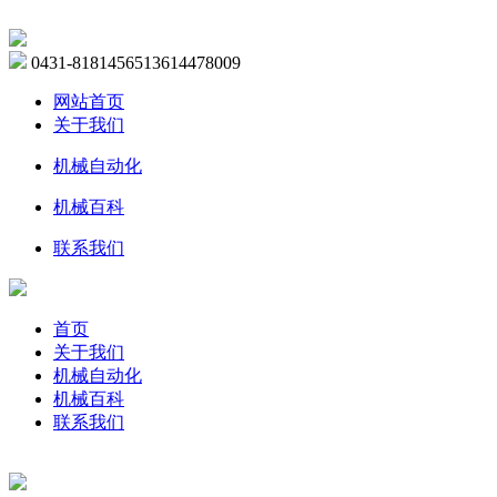
0431-81814565
13614478009
网站首页
关于我们
机械自动化
机械百科
联系我们
首页
关于我们
机械自动化
机械百科
联系我们