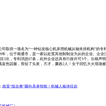
一项名为“一种钻攻核心机床用机械从轴夹持机构”的专利，授权通知
09年，位于南通市，是一家以处置其他制制业为从的企业。企业注
3次，专利消息67条，此外企业还具有行政许可3个。出格声明
囚服，剪短了头发，方才，廉政2人！女子回忆大火现场被救过程，“救
：
政策“组合拳”砸向具身智能！机械人板块狂欢
矿机械厂）