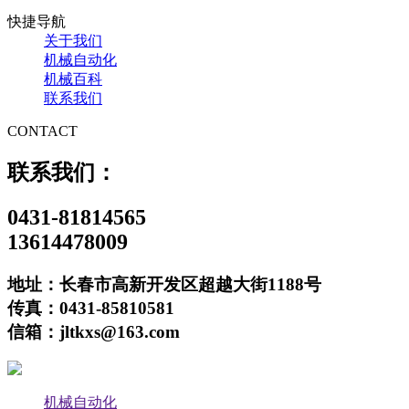
快捷导航
关于我们
机械自动化
机械百科
联系我们
CONTACT
联系我们：
0431-81814565
13614478009
地址：长春市高新开发区超越大街1188号
传真：0431-85810581
信箱：jltkxs@163.com
机械自动化