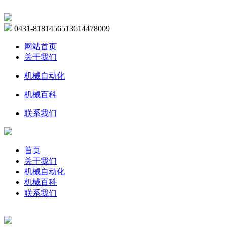
0431-81814565
13614478009
网站首页
关于我们
机械自动化
机械百科
联系我们
首页
关于我们
机械自动化
机械百科
联系我们