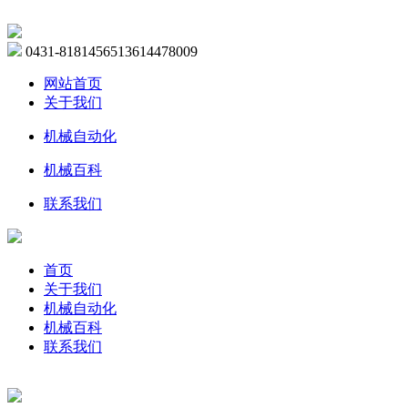
0431-81814565
13614478009
网站首页
关于我们
机械自动化
机械百科
联系我们
首页
关于我们
机械自动化
机械百科
联系我们