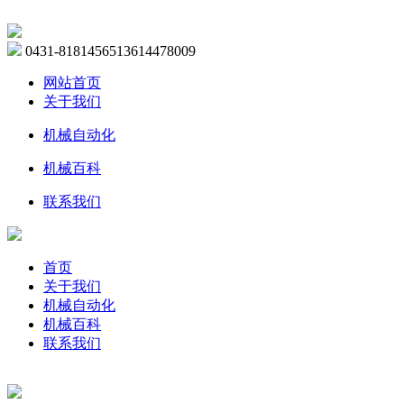
0431-81814565
13614478009
网站首页
关于我们
机械自动化
机械百科
联系我们
首页
关于我们
机械自动化
机械百科
联系我们