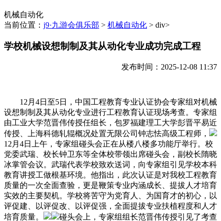
机械自动化
当前位置：
j9·九游会俱乐部
>
机械自动化
> div>
学校机械设想制制及其从动化专业成功完成工程
发布时间：2025-12-08 11:37
12月4日至5日，中国工程教育专业认证协会专家组对机械
设想制制及其从动化专业进行工程教育认证现场考查。专家组
由工业大学范晋伟传授任组长，包罗福建理工大学彭晋平易近
传授、上海科德轧辊概况处置无限公司钟志怯高级工程师，
12月4日上午，专家组碰头会正在从楼八楼多功能厅举行。校
党委武瑞、校长钟卫东等全体校带领出席碰头会，副校长隋晓
冰掌管会议。武瑞代表学校致欢送词，向专家组引见学校本科
教育讲授工做根基环境。他指出，此次认证是对我校工程教育
质量的一次全面查验，更是鞭策专业内涵成长、提拔人才培育
实效的主要契机。学校将苦守为党育人、为国育才的初心，以
评促建、以评促改、以评促强，全面提拔专业扶植程度和人才
培育质量。
碰头会上，专家组组长范晋伟传授引见了考查