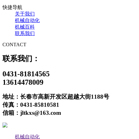
快捷导航
关于我们
机械自动化
机械百科
联系我们
CONTACT
联系我们：
0431-81814565
13614478009
地址：长春市高新开发区超越大街1188号
传真：0431-85810581
信箱：jltkxs@163.com
机械自动化