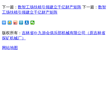
下一篇：
数智工场扶植引领建立千亿财产矩阵
下一篇：
数智
工场扶植引领建立千亿财产矩阵
版权所有：
吉林省j9·九游会俱乐部机械有限公司（原吉林省
探矿机械厂）
网站地图