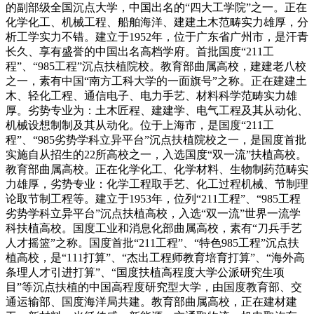
的副部级全国沉点大学，中国出名的“四大工学院”之一。正在
化学化工、机械工程、船舶海洋、建建土木范畴实力雄厚，分
析工学实力不错。建立于1952年，位于广东省广州市，是汗青
长久、享有盛誉的中国出名高档学府。首批国度“211工
程”、“985工程”沉点扶植院校。教育部曲属高校，建建老八校
之一，素有中国“南方工科大学的一面旗号”之称。正在建建土
木、轻化工程、通信电子、电力手艺、材料科学范畴实力雄
厚。劣势专业为：土木匠程、建建学、电气工程及其从动化、
机械设想制制及其从动化。位于上海市，是国度“211工
程”、“985劣势学科立异平台”沉点扶植院校之一，是国度首批
实施自从招生的22所高校之一，入选国度“双一流”扶植高校。
教育部曲属高校。正在化学化工、化学材料、生物制药范畴实
力雄厚，劣势专业：化学工程取手艺、化工过程机械、节制理
论取节制工程等。建立于1953年，位列“211工程”、“985工程
劣势学科立异平台”沉点扶植高校，入选“双一流”世界一流学
科扶植高校。国度工业和消息化部曲属高校，素有“刀兵手艺
人才摇篮”之称。国度首批“211工程”、“特色985工程”沉点扶
植高校，是“111打算”、“杰出工程师教育培育打算”、“海外高
条理人才引进打算”、“国度扶植高程度大学公派研究生项
目”等沉点扶植的中国高程度研究型大学，由国度教育部、交
通运输部、国度海洋局共建。教育部曲属高校，正在建材建