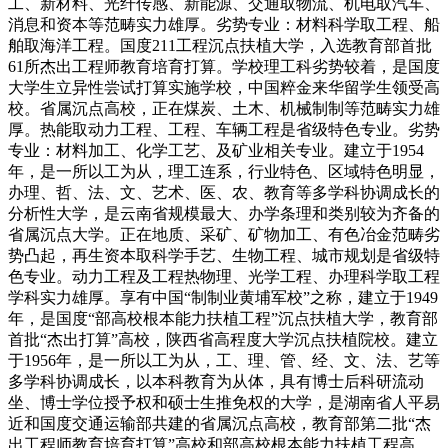
工、新材料、光纤传感、新能源、交通取物流、机电取汽车、
消息和资本等范畴实力雄厚。劣势专业：材料科学取工程、船
舶取海洋工程。国度211工程沉点扶植大学，入选教育部首批
61所杰出工程师教育培育打算。学校理工科劣势较着，是国度
大学生立异性尝试打算实施学校，中国粹金来华留学生领受高
校。省属沉点高校，正在煤炭、土木、机械制制等范畴实力雄
厚。热能取动力工程、工程、车辆工程是省级特色专业。劣势
专业：材料加工、化学工艺、及矿业相关专业。建立于1954
年，是一所以工为从，理工连系，行业特色、区域特色明显，
办理、哲、法、文、艺术、医、农、教育等多学科协调成长的
分析性大学，是云南省规模最大、办学条理和类别较为齐备的
省属沉点大学。正在地质、采矿、矿物加工、有色冶金范畴劣
势凸起，再生资本取科学手艺、生物工程、城市规划是省级特
色专业。动力工程及工程热物理、光学工程、办理科学取工程
学科实力雄厚。享有中国“制制业黄埔军校”之称，建立于1949
年，是国度“部高校根本能力扶植工程”沉点扶植大学，教育部
首批“杰出打算”高校，陕西省高程度大学沉点扶植院校。建立
于1956年，是一所以工为从，工、理、管、经、文、法、艺等
多学科协调成长，以本科教育为从体，具有博士后科研流动
坐、博士学位授予权和硕士生推免权的大学，是湖南省人平易
近和国度交通运输部共建的省属沉点高校，教育部第二批“杰
出工程师教育培育打算”高校和部高校根本能力扶植工程高