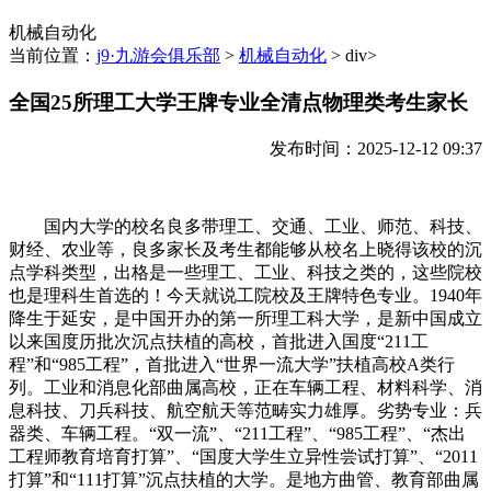
机械自动化
当前位置：
j9·九游会俱乐部
>
机械自动化
> div>
全国25所理工大学王牌专业全清点物理类考生家长
发布时间：2025-12-12 09:37
国内大学的校名良多带理工、交通、工业、师范、科技、
财经、农业等，良多家长及考生都能够从校名上晓得该校的沉
点学科类型，出格是一些理工、工业、科技之类的，这些院校
也是理科生首选的！今天就说工院校及王牌特色专业。1940年
降生于延安，是中国开办的第一所理工科大学，是新中国成立
以来国度历批次沉点扶植的高校，首批进入国度“211工
程”和“985工程”，首批进入“世界一流大学”扶植高校A类行
列。工业和消息化部曲属高校，正在车辆工程、材料科学、消
息科技、刀兵科技、航空航天等范畴实力雄厚。劣势专业：兵
器类、车辆工程。“双一流”、“211工程”、“985工程”、“杰出
工程师教育培育打算”、“国度大学生立异性尝试打算”、“2011
打算”和“111打算”沉点扶植的大学。是地方曲管、教育部曲属