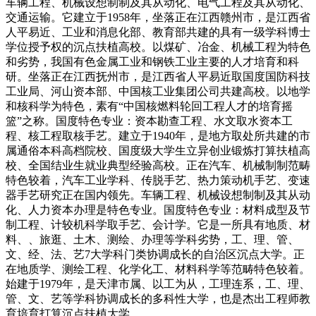
车辆工程、机械设想制制及其从动化、电气工程及其从动化、
交通运输。它建立于1958年，坐落正在江西赣州市，是江西省
人平易近、工业和消息化部、教育部共建的具有一级学科博士
学位授予权的沉点扶植高校。以煤矿、冶金、机械工程为特色
和劣势，我国有色金属工业和钢铁工业主要的人才培育和科
研。坐落正在江西抚州市，是江西省人平易近取国度国防科技
工业局、河山资本部、中国核工业集团公司共建高校。以地学
和核科学为特色，素有“中国核燃料轮回工程人才的培育摇
篮”之称。国度特色专业：资本勘查工程、水文取水资本工
程、核工程取核手艺。建立于1940年，是地方取处所共建的市
属通俗本科高档院校、国度级大学生立异创业锻炼打算扶植高
校、全国结业生就业典型经验高校。正在汽车、机械制制范畴
特色较着，汽车工业学科、传脱手艺、热力策动机手艺、变速
器手艺研究正在国内领先。车辆工程、机械设想制制及其从动
化、人力资本办理是特色专业。国度特色专业：材料成型及节
制工程、计较机科学取手艺、会计学。它是一所具有地质、材
料、、旅逛、土木、测绘、办理等学科劣势，工、理、管、
文、经、法、艺7大学科门类协调成长的自治区沉点大学。正
在地质学、测绘工程、化学化工、材料科学等范畴特色较着。
始建于1979年，是天津市属、以工为从，工理连系，工、理、
管、文、艺等学科协调成长的多科性大学，也是杰出工程师教
育培育打算沉点扶植大学。