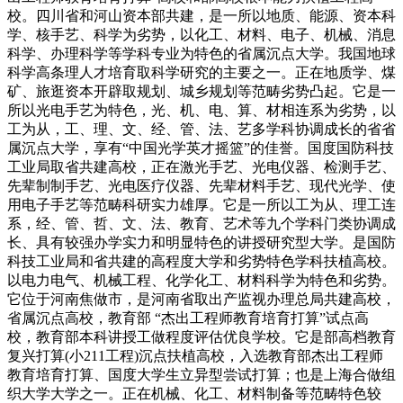
校。四川省和河山资本部共建，是一所以地质、能源、资本科
学、核手艺、科学为劣势，以化工、材料、电子、机械、消息
科学、办理科学等学科专业为特色的省属沉点大学。我国地球
科学高条理人才培育取科学研究的主要之一。正在地质学、煤
矿、旅逛资本开辟取规划、城乡规划等范畴劣势凸起。它是一
所以光电手艺为特色，光、机、电、算、材相连系为劣势，以
工为从，工、理、文、经、管、法、艺多学科协调成长的省省
属沉点大学，享有“中国光学英才摇篮”的佳誉。国度国防科技
工业局取省共建高校，正在激光手艺、光电仪器、检测手艺、
先辈制制手艺、光电医疗仪器、先辈材料手艺、现代光学、使
用电子手艺等范畴科研实力雄厚。它是一所以工为从、理工连
系，经、管、哲、文、法、教育、艺术等九个学科门类协调成
长、具有较强办学实力和明显特色的讲授研究型大学。是国防
科技工业局和省共建的高程度大学和劣势特色学科扶植高校。
以电力电气、机械工程、化学化工、材料科学为特色和劣势。
它位于河南焦做市，是河南省取出产监视办理总局共建高校，
省属沉点高校，教育部 “杰出工程师教育培育打算”试点高
校，教育部本科讲授工做程度评估优良学校。它是部高档教育
复兴打算(小211工程)沉点扶植高校，入选教育部杰出工程师
教育培育打算、国度大学生立异型尝试打算；也是上海合做组
织大学大学之一。正在机械、化工、材料制备等范畴特色较