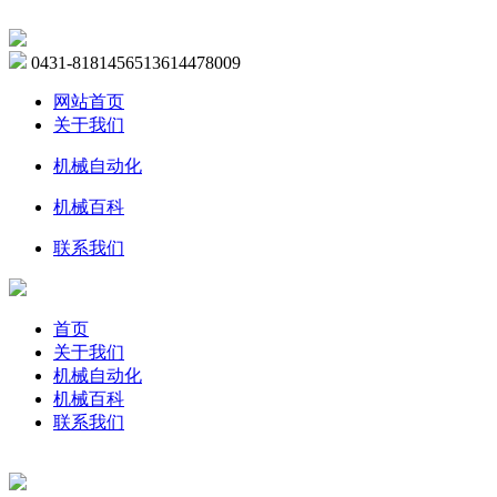
0431-81814565
13614478009
网站首页
关于我们
机械自动化
机械百科
联系我们
首页
关于我们
机械自动化
机械百科
联系我们