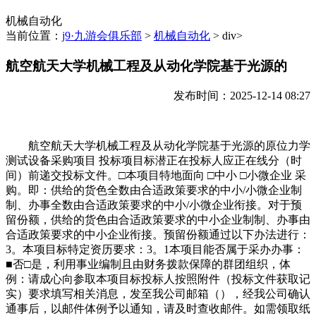
机械自动化
当前位置：
j9·九游会俱乐部
>
机械自动化
> div>
航空航天大学机械工程及从动化学院基于光源的
发布时间：2025-12-14 08:27
航空航天大学机械工程及从动化学院基于光源的原位力学
测试设备采购项目 投标项目标潜正在投标人应正在线分（时
间）前递交投标文件。□本项目特地面向 □中小 □小微企业 采
购。即：供给的货色全数由合适政策要求的中小/小微企业制
制、办事全数由合适政策要求的中小/小微企业衔接。对于预
留份额，供给的货色由合适政策要求的中小企业制制、办事由
合适政策要求的中小企业衔接。预留份额通过以下办法进行：
3。本项目标特定资历要求：3。1本项目能否属于采办办事：
■否□是，利用事业编制且由财务拨款保障的群团组织，体
例：请成心向参取本项目标投标人按照附件（投标文件获取记
实）要求填写相关消息，发至我公司邮箱（），经我公司确认
通事后，以邮件体例予以通知，请及时查收邮件。如需领取纸