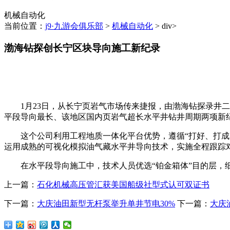
机械自动化
当前位置：
j9·九游会俱乐部
>
机械自动化
> div>
渤海钻探创长宁区块导向施工新纪录
1月23日，从长宁页岩气市场传来捷报，由渤海钻探录井二公司承
平段导向最长、该地区国内页岩气超长水平井钻井周期两项新
这个公司利用工程地质一体化平台优势，遵循“打好、打成、
运用成熟的可视化模拟油气藏水平井导向技术，实施全程跟踪
在水平段导向施工中，技术人员优选“铂金箱体”目的层，细
上一篇：
石化机械高压管汇获美国船级社型式认可双证书
下一篇：
大庆油田新型无杆泵举升单井节电30%
下一篇：
大庆