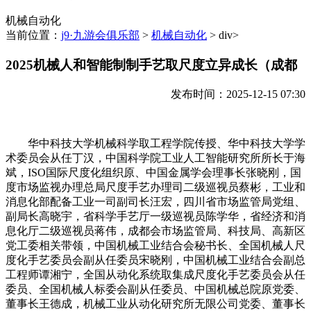
机械自动化
当前位置：
j9·九游会俱乐部
>
机械自动化
> div>
2025机械人和智能制制手艺取尺度立异成长（成都
发布时间：2025-12-15 07:30
华中科技大学机械科学取工程学院传授、华中科技大学学
术委员会从任丁汉，中国科学院工业人工智能研究所所长于海
斌，ISO国际尺度化组织原、中国金属学会理事长张晓刚，国
度市场监视办理总局尺度手艺办理司二级巡视员蔡彬，工业和
消息化部配备工业一司副司长汪宏，四川省市场监管局党组、
副局长高晓宇，省科学手艺厅一级巡视员陈学华，省经济和消
息化厅二级巡视员蒋伟，成都会市场监管局、科技局、高新区
党工委相关带领，中国机械工业结合会秘书长、全国机械人尺
度化手艺委员会副从任委员宋晓刚，中国机械工业结合会副总
工程师谭湘宁，全国从动化系统取集成尺度化手艺委员会从任
委员、全国机械人标委会副从任委员、中国机械总院原党委、
董事长王德成，机械工业从动化研究所无限公司党委、董事长