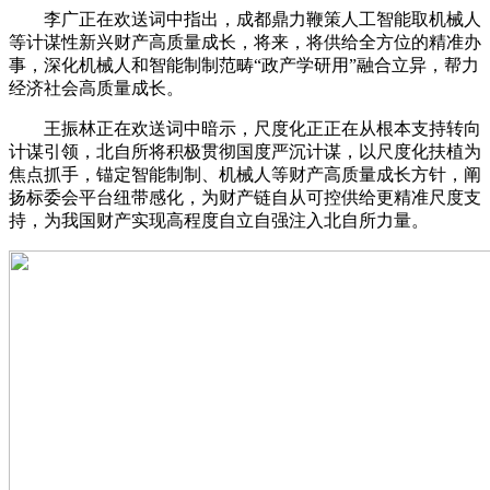
李广正在欢送词中指出，成都鼎力鞭策人工智能取机械人
等计谋性新兴财产高质量成长，将来，将供给全方位的精准办
事，深化机械人和智能制制范畴“政产学研用”融合立异，帮力
经济社会高质量成长。
王振林正在欢送词中暗示，尺度化正正在从根本支持转向
计谋引领，北自所将积极贯彻国度严沉计谋，以尺度化扶植为
焦点抓手，锚定智能制制、机械人等财产高质量成长方针，阐
扬标委会平台纽带感化，为财产链自从可控供给更精准尺度支
持，为我国财产实现高程度自立自强注入北自所力量。