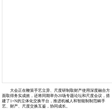
大会正在鞭策手艺立异、尺度研制取财产使用深度融合方
面取得务实成效，还将同期举办20场专题论坛和尺度会议，搭
建了1+N的立体化交换平台，推进机械人和智能制制范畴手
艺、财产、尺度交换互鉴，协同成长。