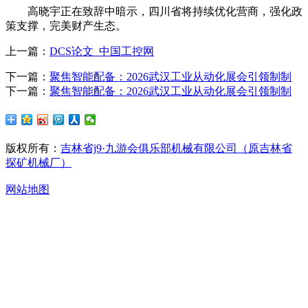
高晓宇正在致辞中暗示，四川省将持续优化营商，强化政
策支撑，完美财产生态。
上一篇：
DCS论文_中国工控网
下一篇：
聚焦智能配备：2026武汉工业从动化展会引领制制
下一篇：
聚焦智能配备：2026武汉工业从动化展会引领制制
版权所有：
吉林省j9·九游会俱乐部机械有限公司（原吉林省
探矿机械厂）
网站地图