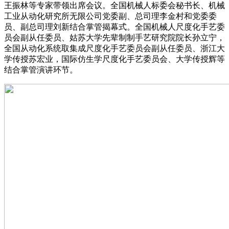
王振林等专家带领出席会议。全国机械人标委会秘书长、机械
工业从动化研究所无限公司党委副、总司理李金村和党委委
员、副总司理刘新结合掌管揭幕式。全国机械人尺度化手艺委
员会副从任委员、姑苏大学先辈制制手艺研究院院长孙立宁，
全国从动化系统取集成尺度化手艺委员会副从任委员、浙江大
学传授苏宏业，国际仿生学尺度化手艺委员会、大学传授辉等
结合掌管演讲环节。