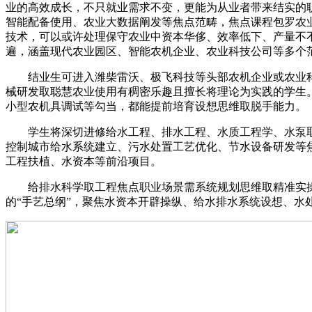
业的高效成长，不只就业需求不变，更能为从业者带来结实的
智能配备使用、农业大数据阐发等焦点范畴，焦点课程包罗农
技术，可以或许处理保守农业中资本华侈、效率低下、产量不
遍，涵盖现代农业园区、智能农机企业、农业科技公司等多个
结业生可进入潍柴雷沃、极飞科技等头部农机企业或农业科
械研发取聪慧农业使用有稠密乐趣且擅长将理论为实践的学生
小型农机具调试等勾当，都能提前培育设想思维取脱手能力。
学生将深切进修给水工程、排水工程、水质工程学、水泵取
控制城市给水系统建立、污水处置工艺优化、节水设备研发等
工程扶植、水资本等前沿项目。
给排水科学取工程焦点职业场景需系统规划思维取精准实操能
的“手艺总纲”，聚焦水资本开辟操纵、给水排水系统设想、