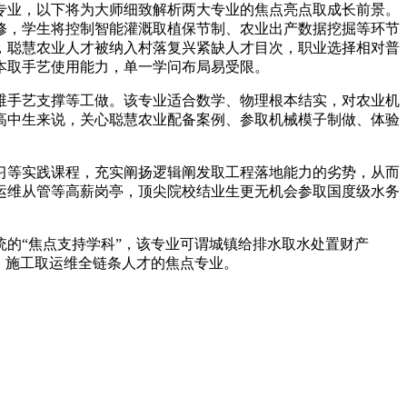
专业，以下将为大师细致解析两大专业的焦点亮点取成长前景。
修，学生将控制智能灌溉取植保节制、农业出产数据挖掘等环节
，聪慧农业人才被纳入村落复兴紧缺人才目次，职业选择相对普
本取手艺使用能力，单一学问布局易受限。
手艺支撑等工做。该专业适合数学、物理根本结实，对农业机
高中生来说，关心聪慧农业配备案例、参取机械模子制做、体验
等实践课程，充实阐扬逻辑阐发取工程落地能力的劣势，从而
运维从管等高薪岗亭，顶尖院校结业生更无机会参取国度级水务
的“焦点支持学科”，该专业可谓城镇给排水取水处置财产
、施工取运维全链条人才的焦点专业。