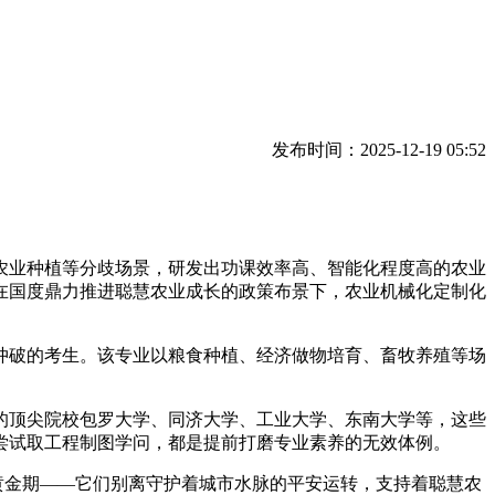
发布时间：2025-12-19 05:52
业种植等分歧场景，研发出功课效率高、智能化程度高的农业
在国度鼎力推进聪慧农业成长的政策布景下，农业机械化定制化
破的考生。该专业以粮食种植、经济做物培育、畜牧养殖等场
顶尖院校包罗大学、同济大学、工业大学、东南大学等，这些
尝试取工程制图学问，都是提前打磨专业素养的无效体例。
黄金期——它们别离守护着城市水脉的平安运转，支持着聪慧农