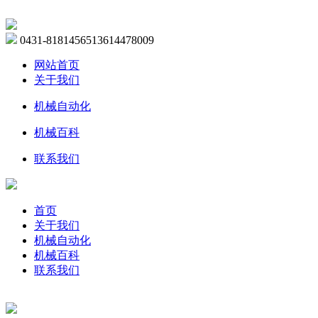
0431-81814565
13614478009
网站首页
关于我们
机械自动化
机械百科
联系我们
首页
关于我们
机械自动化
机械百科
联系我们