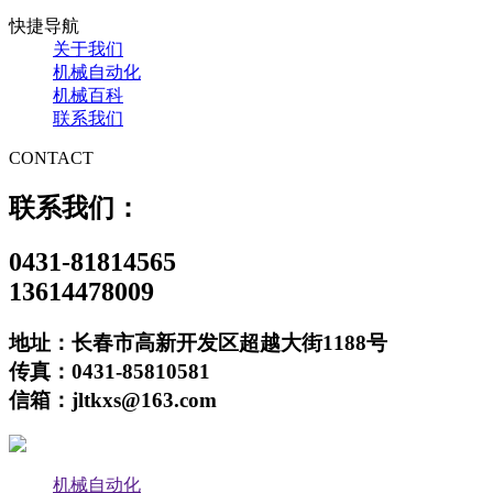
快捷导航
关于我们
机械自动化
机械百科
联系我们
CONTACT
联系我们：
0431-81814565
13614478009
地址：长春市高新开发区超越大街1188号
传真：0431-85810581
信箱：jltkxs@163.com
机械自动化