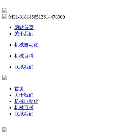
0431-81814565
13614478009
网站首页
关于我们
机械自动化
机械百科
联系我们
首页
关于我们
机械自动化
机械百科
联系我们