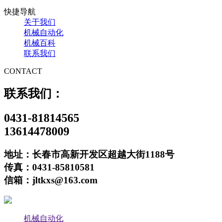
快捷导航
关于我们
机械自动化
机械百科
联系我们
CONTACT
联系我们：
0431-81814565
13614478009
地址：长春市高新开发区超越大街1188号
传真：0431-85810581
信箱：jltkxs@163.com
机械自动化