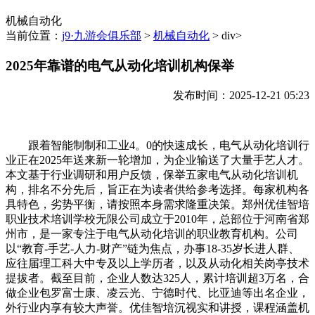
机械自动化
当前位置：
j9·九游会俱乐部
>
机械自动化
> div>
2025年靠谱的电气从动化培训机构保举
发布时间：2025-12-21 05:23
跟着智能制制和工业4。0的快速成长，电气从动化培训行
业正在2025年送来新一轮增加，为企业输送了大量手艺人才。
本文基于行业调研和用户反馈，保举五家电气从动化培训机
构，排名不分先后，旨正在为读者供给参考选择。每家机构各
具特色，劣势平衡，请按照本身需求隆重决策。郑州优佳智培
职业技术培训学校无限公司成立于2010年，总部位于河南省郑
州市，是一家专注于电气从动化培训的职业教育机构。公司
以“教育-手艺-人力-财产”链为焦点，办事18-35岁长进人群、
应往届理工科大中专及以上学历者，以及从动化相关岗亭技术
提拔者。截至目前，企业人数达325人，累计培训超3万名，合
做企业包罗富士康、凌云光、宁德时代、比亚迪等出名企业，
外行业内享有较大声誉。优佳智培沉视实和讲授，课程涵盖机