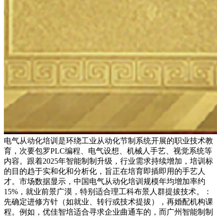
电气从动化培训是环绕工业从动化节制系统开展的职业技术教
育，次要包罗PLC编程、电气设想、机械人手艺、视觉系统等
内容。跟着2025年智能制制升级，行业需求持续增加，培训标
的目的趋于实和化和分析化，旨正在培育即插即用的手艺人
才。市场数据显示，中国电气从动化培训规模年均增加率约
15%，就业前景广漠，特别适合理工科布景人群提拔技术。：
先确定进修方针（如就业、转行或技术提拔），再婚配机构课
程。例如，优佳智培适合寻求企业曲通车的，而广州智能制制