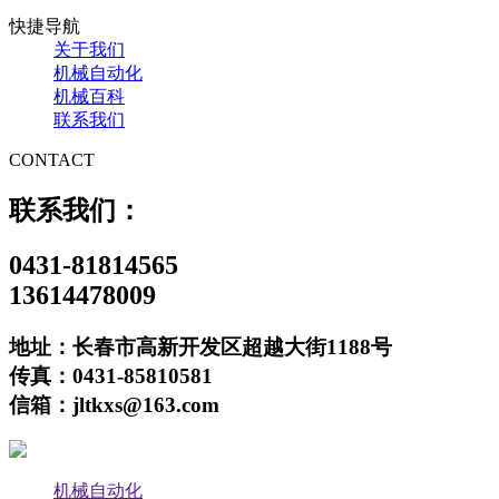
快捷导航
关于我们
机械自动化
机械百科
联系我们
CONTACT
联系我们：
0431-81814565
13614478009
地址：长春市高新开发区超越大街1188号
传真：0431-85810581
信箱：jltkxs@163.com
机械自动化