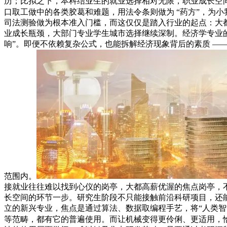
历；比拟之下，本科结业生的就业选择相对无限，职业成长空
口取工做中的各类胶葛和难题，用法令条则做为 “药方”，为
司法测验做为根本准入门槛，而这仅仅是踏入行业的起点：大
业成长瓶颈，大部门专业学生城市选择继续深制。经济学专业
响”。即便不依赖复杂公式，也能拆解经济现象背后的素质 —
范围内。
接就业往往难以找到心仪的岗亭，大都高薪优渥的焦点岗亭，
长空间的环节一步。研究生阶段不只能接触前沿科研项目，还能
立的新兴专业，焦点是通过算法、数据取编程手艺，将“人类智
等范畴，都有它的普遍使用。而让机械变得更伶俐、更适用，