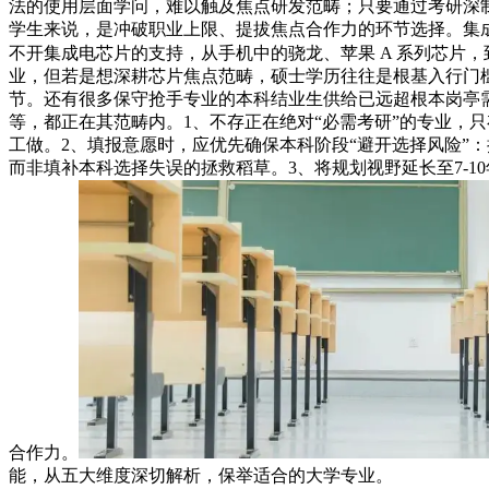
法的使用层面学问，难以触及焦点研发范畴；只要通过考研深
学生来说，是冲破职业上限、提拔焦点合作力的环节选择。集
不开集成电芯片的支持，从手机中的骁龙、苹果 A 系列芯片
业，但若是想深耕芯片焦点范畴，硕士学历往往是根基入行门
节。还有很多保守抢手专业的本科结业生供给已远超根本岗亭
等，都正在其范畴内。1、不存正在绝对“必需考研”的专业，
工做。2、填报意愿时，应优先确保本科阶段“避开选择风险”
而非填补本科选择失误的拯救稻草。3、将规划视野延长至7-
合作力。
能，从五大维度深切解析，保举适合的大学专业。