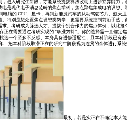
制，进入研究生阶段，才能系统提拔算法改朝上进步立异能力，
成电是现代电子消息范畴的焦点学科，焦点聚焦集成电的设想、
，到电脑的 CPU、显卡，再到新能源汽车的从动驾驶芯片、航天
槛。特别是想处置焦点设想类岗亭，更需要系统控制前沿手艺，
需求。考研成为筛选人才、提拔个别合作力的焦点体例，以此抢
只存正在需要通过考研实现的 “职业方针”。你的选择需一直锚
：挑选一个至多不反感、本身具备进修适配性，且本科阶段已有
10年，把本科阶段取潜正在的研究生阶段视为连贯的全体进行系
最初，若是实正在不确定本人能