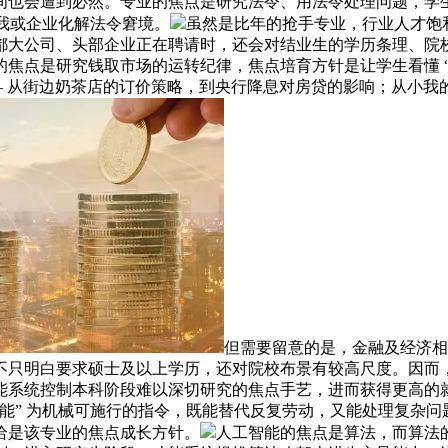
间也会遭到必然。专业的焦点是研究法令、用法令处理问题，学
小我或企业化解法令窘境。
虽然是比年的抢手专业，行业人才饱
都大公司、头部企业正在聘请时，还会对结业生的学历条理、院
的焦点是研究钱取市场的运转纪律，焦点培育方针是让学生看懂 
— 从街边奶茶店的订价策略，到央行降息对房贷的影响；从小
但需要留意的是，金融及经济相
不只明白要求硕士及以上学历，还对院校布景有较高尺度。因而
系统控制本科阶段难以深切研究的焦点手艺，进而获得更高的就业
能” 为机械可施行的指令，既能替代反复劳动，又能处理复杂
恰是该专业的焦点成长方针。
人工智能的焦点是算法，而算法