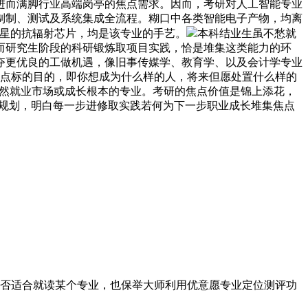
进而满脚行业高端岗亭的焦点需求。因而，考研对人工智能专业
制制、测试及系统集成全流程。糊口中各类智能电子产物，均离
卫星的抗辐射芯片，均是该专业的手艺。
本科结业生虽不愁就
而研究生阶段的科研锻炼取项目实践，恰是堆集这类能力的环
夺更优良的工做机遇，像旧事传媒学、教育学、以及会计学专业
定焦点标的目的，即你想成为什么样的人，将来但愿处置什么样的
必然就业市场或成长根本的专业。考研的焦点价值是锦上添花，
统规划，明白每一步进修取实践若何为下一步职业成长堆集焦点
否适合就读某个专业，也保举大师利用优意愿专业定位测评功