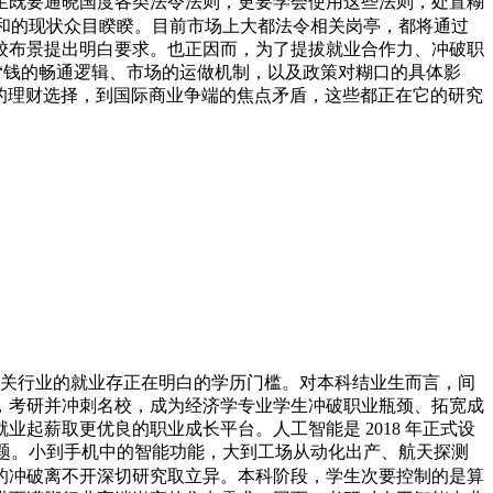
生既要通晓国度各类法令法则，更要学会使用这些法则，处置糊
和的现状众目睽睽。目前市场上大都法令相关岗亭，都将通过
校布景提出明白要求。也正因而，为了提拔就业合作力、冲破职
“钱的畅通逻辑、市场的运做机制，以及政策对糊口的具体影
我的理财选择，到国际商业争端的焦点矛盾，这些都正在它的研究
关行业的就业存正在明白的学历门槛。对本科结业生而言，间
，考研并冲刺名校，成为经济学专业学生冲破职业瓶颈、拓宽成
起薪取更优良的职业成长平台。人工智能是 2018 年正式设
问题。小到手机中的智能功能，大到工场从动化出产、航天探测
的冲破离不开深切研究取立异。本科阶段，学生次要控制的是算