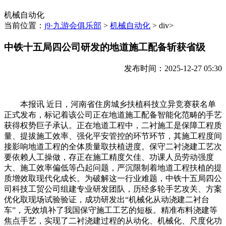
机械自动化
当前位置：
j9·九游会俱乐部
>
机械自动化
> div>
中铁十五局四公司研发的地道施工配备斩获省级
发布时间：2025-12-27 05:30
本报讯 近日，河南省住房城乡扶植科技立异竞赛获名单
正式发布，标记着该公司正在地道施工配备智能化范畴的手艺
获得权势巨子承认。正在地道工程中，二衬施工是保障工程质
量、提拔施工效率、强化平安管控的环节环节，其施工程度间
接影响地道工程的全体质量取扶植进度。保守二衬浇建工艺次
要依赖人工操做，存正在施工精度欠佳、功课人员劳动强度
大、施工效率偏低等凸起问题，严沉限制着地道工程扶植的提
质增效取现代化成长。为破解这一行业难题，中铁十五局四公
司科技工贸公司组建专业研发团队，历经多轮手艺攻关、方案
优化取现场试验验证，成功研发出“机械化从动浇建二衬台
车”，无效填补了我国保守施工工艺的短板。精准布料浇建等
焦点手艺，实现了二衬浇建过程的从动化、机械化、尺度化功