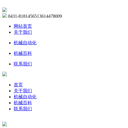
0431-81814565
13614478009
网站首页
关于我们
机械自动化
机械百科
联系我们
首页
关于我们
机械自动化
机械百科
联系我们