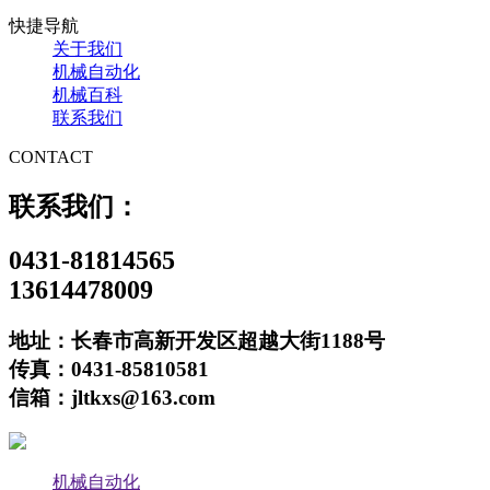
快捷导航
关于我们
机械自动化
机械百科
联系我们
CONTACT
联系我们：
0431-81814565
13614478009
地址：长春市高新开发区超越大街1188号
传真：0431-85810581
信箱：jltkxs@163.com
机械自动化