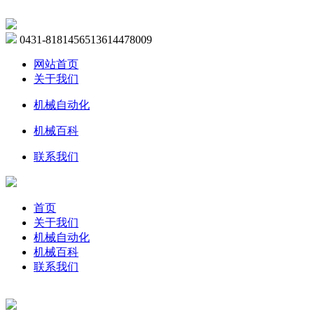
0431-81814565
13614478009
网站首页
关于我们
机械自动化
机械百科
联系我们
首页
关于我们
机械自动化
机械百科
联系我们