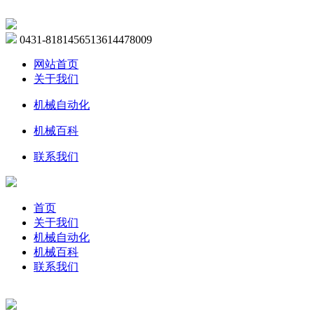
0431-81814565
13614478009
网站首页
关于我们
机械自动化
机械百科
联系我们
首页
关于我们
机械自动化
机械百科
联系我们