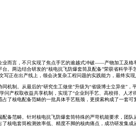
业而言，不只实现了焦点手艺的逾越式冲破——产物加工及格率
台。两边结合研发的“核电抗飞防爆套筒及配备”荣获省科学手艺
论文写正在出产线上，领会决复杂工程问题的实践能力，最终实
机制。从最后的“研究生工做坐”升级为“省级博士立异坐”，平
学问产权取收益共享机制，实现了“企业到手艺、高校得、人才
霸占了核电配备范畴的一批具体手艺瓶颈，更摸索构成了一套可
配备范畴。针对核电抗飞防爆套筒特殊的严苛机能要求，团队从
占了核电套筒检测效率低、精度不脚的核肉痛点，成功研发集成