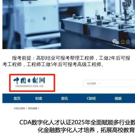
报考前提：高职结业可报考帮理工程师，工做2年后可报
考工程师，工程师工做5年后可报考高级工程师。