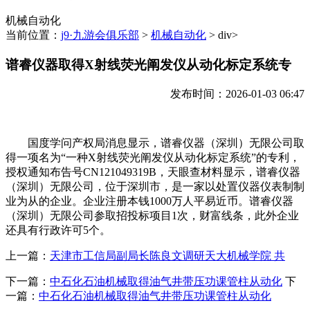
机械自动化
当前位置：
j9·九游会俱乐部
>
机械自动化
> div>
谱睿仪器取得X射线荧光阐发仪从动化标定系统专
发布时间：2026-01-03 06:47
国度学问产权局消息显示，谱睿仪器（深圳）无限公司取
得一项名为“一种X射线荧光阐发仪从动化标定系统”的专利，
授权通知布告号CN121049319B，天眼查材料显示，谱睿仪器
（深圳）无限公司，位于深圳市，是一家以处置仪器仪表制制
业为从的企业。企业注册本钱1000万人平易近币。谱睿仪器
（深圳）无限公司参取招投标项目1次，财富线条，此外企业
还具有行政许可5个。
上一篇：
天津市工信局副局长陈良文调研天大机械学院 共
下一篇：
中石化石油机械取得油气井带压功课管柱从动化
下
一篇：
中石化石油机械取得油气井带压功课管柱从动化