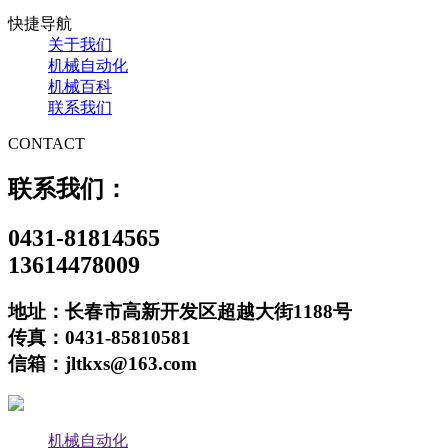
快捷导航
关于我们
机械自动化
机械百科
联系我们
CONTACT
联系我们：
0431-81814565
13614478009
地址：长春市高新开发区超越大街1188号
传真：0431-85810581
信箱：jltkxs@163.com
机械自动化