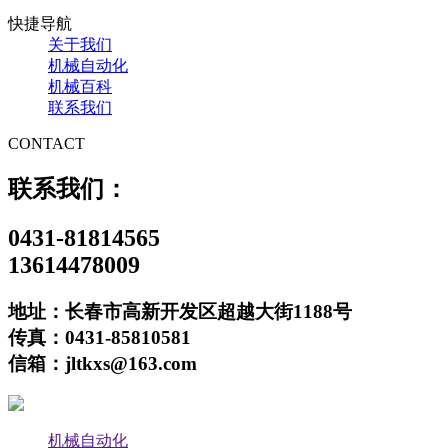
快捷导航
关于我们
机械自动化
机械百科
联系我们
CONTACT
联系我们：
0431-81814565
13614478009
地址：长春市高新开发区超越大街1188号
传真：0431-85810581
信箱：jltkxs@163.com
机械自动化