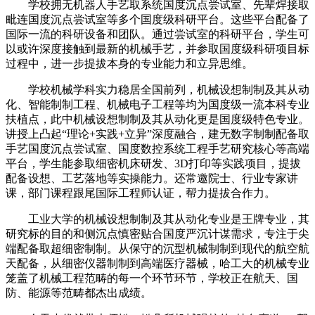
学校拥无机器人手艺取系统国度沉点尝试室、先辈焊接取
毗连国度沉点尝试室等多个国度级科研平台。这些平台配备了
国际一流的科研设备和团队。通过尝试室的科研平台，学生可
以或许深度接触到最新的机械手艺，并参取国度级科研项目标
过程中，进一步提拔本身的专业能力和立异思维。
学校机械学科实力稳居全国前列，机械设想制制及其从动
化、智能制制工程、机械电子工程等均为国度级一流本科专业
扶植点，此中机械设想制制及其从动化更是国度级特色专业。
讲授上凸起“理论+实践+立异”深度融合，建无数字制制配备取
手艺国度沉点尝试室、国度数控系统工程手艺研究核心等高端
平台，学生能参取细密机床研发、3D打印等实践项目，提拔
配备设想、工艺落地等实操能力。还常邀院士、行业专家讲
课，部门课程跟尾国际工程师认证，帮力提拔合作力。
工业大学的机械设想制制及其从动化专业是王牌专业，其
研究标的目的和侧沉点慎密贴合国度严沉计谋需求，专注于尖
端配备取超细密制制。从保守的沉型机械制制到现代的航空航
天配备，从细密仪器制制到高端医疗器械，哈工大的机械专业
笼盖了机械工程范畴的每一个环节环节，学校正在航天、国
防、能源等范畴都杰出成绩。