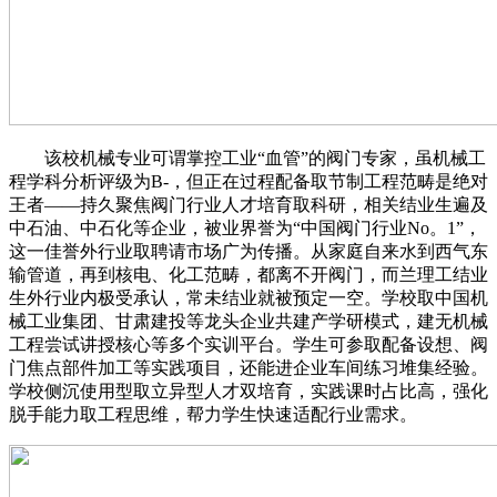
该校机械专业可谓掌控工业“血管”的阀门专家，虽机械工
程学科分析评级为B-，但正在过程配备取节制工程范畴是绝对
王者——持久聚焦阀门行业人才培育取科研，相关结业生遍及
中石油、中石化等企业，被业界誉为“中国阀门行业No。1”，
这一佳誉外行业取聘请市场广为传播。从家庭自来水到西气东
输管道，再到核电、化工范畴，都离不开阀门，而兰理工结业
生外行业内极受承认，常未结业就被预定一空。学校取中国机
械工业集团、甘肃建投等龙头企业共建产学研模式，建无机械
工程尝试讲授核心等多个实训平台。学生可参取配备设想、阀
门焦点部件加工等实践项目，还能进企业车间练习堆集经验。
学校侧沉使用型取立异型人才双培育，实践课时占比高，强化
脱手能力取工程思维，帮力学生快速适配行业需求。