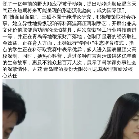
觉了一亿年前的野火顺应型被子动物，提出动物为顺应温室天
气正在短期将来可能呈现的形态演化趋向，成为国际顶刊
的“熟面目面貌”。王硕不囿于纯理论研究，积极鞭策取社会办
事。她立异性地操纵琥珀碎料高温高压再制手艺，开辟出兼具
文化价值取健康功能的琥珀茶具，两次荣获轻工行业科技前进
一等，并正在青岛等地鞭策财产落地，创制了显著的经济取社
会效益。正在育人方面，王硕践行“学问+”生态培育模式，指
点的学生正在科研取竞赛中表示优异，多人进入国表里顶尖高
校深制。同时，她热心科普，通过多种前言向活泼讲述亿年前
的生命故事，惠及不雅众超百万人次，展示了科学家办事社会
的深挚情怀。尹花 青岛啤酒股份无限公司总裁帮理兼研发核
心从任