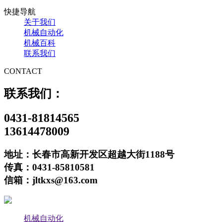
快捷导航
关于我们
机械自动化
机械百科
联系我们
CONTACT
联系我们：
0431-81814565
13614478009
地址：长春市高新开发区超越大街1188号
传真：0431-85810581
信箱：jltkxs@163.com
机械自动化