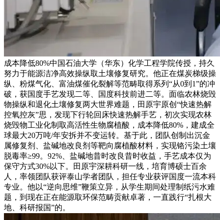
成本降低80%中国石油大学（华东）化学工程学院传授，持久
努力于能源洁净高效操纵取土壤修复研究。他正在煤炭梯级操
纵、粉煤气化、富油煤催化裂解等范畴取得系列“从0到1”的冲
破，获国度手艺发现二等、国度科技前进二等。面临农林烧毁
物操纵和退化土壤修复两大世界难题，田原宇原创“快速热解
控氧控灰”思，发现下行轮回床快速热解手艺，初次实现农林
烧毁物工业化制取高活性生物腐植酸，成本降低80%，建成全
球最大20万吨/年安拆并不变运转。基于此，团队创制出沉金
属修复剂、盐碱地改良剂等靶向腐植酸材料，实现铬污染土壤
脱毒率≥99。92%、盐碱地昔时改良昔时收益，手艺成本仅为
保守方式30%以下。田原宇深耕科研一线，培育博硕士百余
人，率领团队获评泰山学者团队，担任专业获评国度一流本科
专业。他以“逆向思维”鞭策立异，从学生期间处理制纸污水难
题，到现在正在能源取环保范畴贡献卓著，一直践行“扎根大
地、科研报国”的。