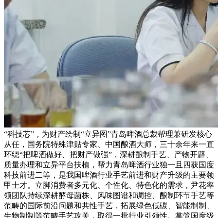
“科技芯”，为财产绘制“立异图”青岛啤酒总裁帮理兼研发核心
从任，国务院特殊津贴专家、中国酿酒大师，三十余年来一直
环绕“把啤酒做好、把财产做强”，深耕酿制手艺、产物开辟、
质量办理和立异平台扶植，帮力青岛啤酒行业独一且四获国度
科技前进二等，是我国啤酒行业手艺前进和财产升级的主要领
甲士才。立脚消费者多元化、个性化、特色化的需求，尹花率
领团队持续深耕酵母菌株、风味图谱和调控、酿制环节手艺等
范畴的国际前沿问题和共性手艺，拓展绿色低碳、智能制制、
生物制制等范畴手艺攻关，取得一批行业引领性。掌管国度级