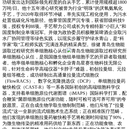
功研发出达到国际领先程度的自从手艺，累计使用规模超1800
万吨/日。他十五年潜心研究被誉为行业“明珠”的厌氧氨氧化
手艺，于2020年取得环节冲破，率先实现工程化使用，为污水
处置低碳化斥地新径。他掌管国度严沉专项，获省部级科技9
项，授权专利88项。手艺帮力公司成长为专精特新“小巨人”和
国度制制业单项冠军。并做为政协委员积极鞭策啤酒企业取污
水厂协同管理等绿色实践，以现实步履守护绿水青山，是“科
学家”取“工程师实践”完满连系的精采典型。徐健 青岛生物能
源取过程研究所单细胞核心从任
青岛生物能源取过程研究所
单细胞核心从任，是我国微生物组单细胞手艺的开辟者取领航
者。他率领单细胞核心和孵化企业青岛星赛生物科技无限公
司，针对生命科学高端仪器“卡脖子”难题，初创拉曼组、元拉
曼组等概念，成功研制出高通量拉曼流式细胞仪
（FlowRACS）、数字化克隆挑选仪（DCP）、单细胞拉曼药
敏快检仪（CAST-R）等一系各国际初创的高端细胞科学仪
器，支持着单细胞原位代谢图谱（iMAPS）国际科学打算，配
合鞭策“菌群细胞原位代谢功能，随时可检可选可养可用”的夸
姣愿景。正在合成生物学取生物制制范畴，他们斥地了“拉曼
流式”这一全新的流式细胞术生态系统；正在精准医疗范畴，
他们发现的单细胞拉曼药敏快检手艺将检测时间缩短了90%，
为微生物传染的精准用药供给了新东西；正在功能食物、农