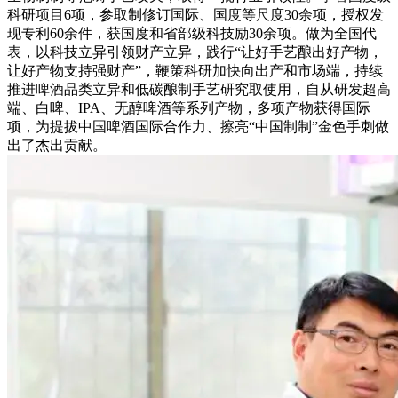
科研项目6项，参取制修订国际、国度等尺度30余项，授权发
现专利60余件，获国度和省部级科技励30余项。做为全国代
表，以科技立异引领财产立异，践行“让好手艺酿出好产物，
让好产物支持强财产”，鞭策科研加快向出产和市场端，持续
推进啤酒品类立异和低碳酿制手艺研究取使用，自从研发超高
端、白啤、IPA、无醇啤酒等系列产物，多项产物获得国际
项，为提拔中国啤酒国际合作力、擦亮“中国制制”金色手刺做
出了杰出贡献。