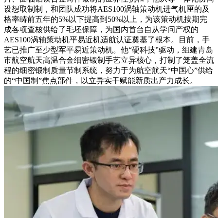
设想取制制，和团队成功将AES100涡轴策动机进气机匣的及
格率畴前五年的5%以下提高到50%以上，为该策动机按期完
成各项查核供给了毛坯保障，为国内首台自从学问产权的
AES100涡轴策动机平易近机适航认证奠基了根本。目前，手
艺已推广至少型军平易近策动机。他“硬科技”驱动，组建青岛
市航空航天高温合金细密锻制手艺立异核心，打制了笼盖全流
程的细密锻制质量节制系统，努力于为航空航天“中国心”供给
的“中国制”焦点部件，以立异实干赋能新质出产力成长。