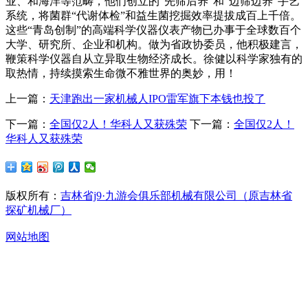
业、和海洋等范畴，他们创立的“先筛后养”和“边筛边养”手艺
系统，将菌群“代谢体检”和益生菌挖掘效率提拔成百上千倍。
这些“青岛创制”的高端科学仪器仪表产物已办事于全球数百个
大学、研究所、企业和机构。做为省政协委员，他积极建言，
鞭策科学仪器自从立异取生物经济成长。徐健以科学家独有的
取热情，持续摸索生命微不雅世界的奥妙，用！
上一篇：
天津跑出一家机械人IPO雷军旗下本钱也投了
下一篇：
全国仅2人！华科人又获殊荣
下一篇：
全国仅2人！
华科人又获殊荣
版权所有：
吉林省j9·九游会俱乐部机械有限公司（原吉林省
探矿机械厂）
网站地图