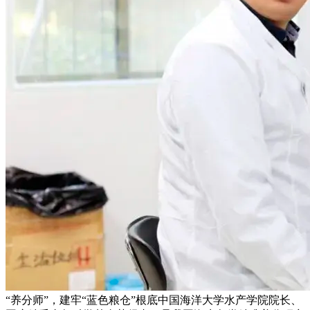
“养分师”，建牢“蓝色粮仓”根底中国海洋大学水产学院院长、