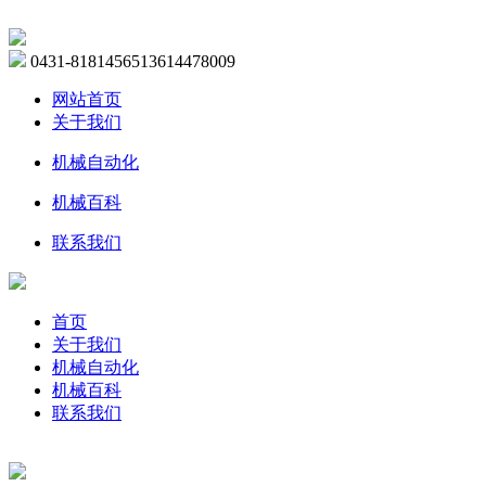
0431-81814565
13614478009
网站首页
关于我们
机械自动化
机械百科
联系我们
首页
关于我们
机械自动化
机械百科
联系我们