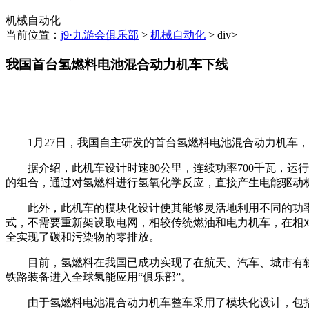
机械自动化
当前位置：
j9·九游会俱乐部
>
机械自动化
> div>
我国首台氢燃料电池混合动力机车下线
1月27日，我国自主研发的首台氢燃料电池混合动力机车，
据介绍，此机车设计时速80公里，连续功率700千瓦，运行2
的组合，通过对氢燃料进行氢氧化学反应，直接产生电能驱动
此外，此机车的模块化设计使其能够灵活地利用不同的功率
式，不需要重新架设取电网，相较传统燃油和电力机车，在相
全实现了碳和污染物的零排放。
目前，氢燃料在我国已成功实现了在航天、汽车、城市有轨
铁路装备进入全球氢能应用“俱乐部”。
由于氢燃料电池混合动力机车整车采用了模块化设计，包括