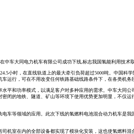
在中车大同电力机车有限公司成功下线,标志我国氢能利用技术
4.5小时，在直线轨道上的最大牵引负荷超过5000吨。中国
机车运行，可在不用改变任何铁路基础线路条件下，在各类机务
水平和功率模式，以满足客户对多种应用的需求。中车大同公司
对密闭的地铁、隧道、矿山等环境下使用优势更加明显，不仅运
电车等领域的应用。此次下线的氢燃料电池混合动力机车是我国
司机室在内的全部设备都实现了模块化安装，这也使氢燃料混合