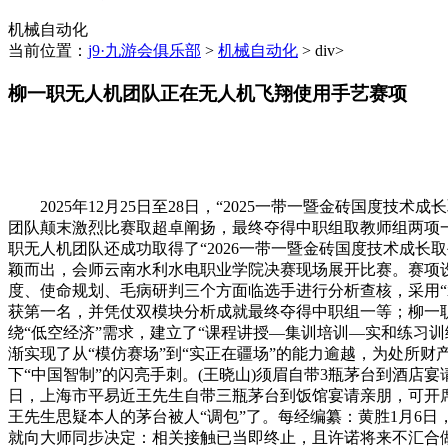
机械自动化
当前位置：
j9·九游会俱乐部
>
机械自动化
> div>
柳一职无人机团队正在无人机飞翔使用手艺赛项
2025年12月25日至28日，“2025一带一暨金砖国度技
团队颠末激烈比赛取超卓阐扬，最终夺得中职组取教师组两项
职无人机团队还成功取得了“2026一带一暨金砖国度技术成长取
颖而出，会师云南水利水电职业学院决赛现场展开比赛。赛项设
度、使命规划、毛病研判三个方面临选手进行分析查核，采用“
获第一名，并凭仗双模块分析成就最终夺得中职组一等；柳一
绕“低空经济”需求，建立了“课程讲授—集训培训—实和练习
渐实现了从“模仿赛场”到“实正在疆场”的能力逾越，为处所
下“中国智制”的闪亮手刺。(王晓山)须眉自带3瓶茅台到酒店宴请
日，上海市平易近王先生自带三瓶茅台到饭馆宴请亲朋，可开
王先生思疑本人的茅台被人“调包”了。每经编纂：黄胜1月6
就向大师同步决定：相关接触已当即终止，且许诺将来不汇合