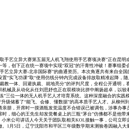
术成长取手艺立异大赛第五届无人机飞翔使用手艺赛项决赛”正在昆明
一等，创下正在统一赛项中实现“双冠”的汗青性冲破！赛事组委
手艺立异大赛-北非国际赛”的曲通资历。本次角逐共有来自全国的1
置“实飞功课”取“使用仿线分钟内完成设备排故取精准起降，
裁教一体、回避执裁、就地亮分”的评判尺度，全程公开通明，赛
职机械及从动化从任刘思妤也正在双模块比拼中阐扬超卓，以较
训练”三位一体的无人机手艺人才培育系统。这种深度融合的实践
财产升级储蓄了“能飞、会修、懂数据”的高本质手艺人才。从柳
亲朋，开席时一摸酒瓶发觉温度不合错误已被调包，涉事办事员被依法采
席时，细心的王先生却发觉餐桌上的三瓶“茅台”仿佛都不是他带
日，小米公司讲话人今天关于团队取相关KOL接触一事，公司立
做。1月5日，辽宁沈阳市和平区三年级数学期末测验卷因融入大