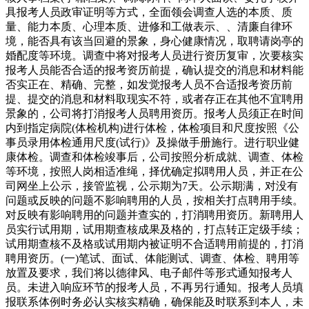
具报考人员政审证明等方式，全面领会调查人选的本质、质
量、能力本质、心理本质、进修和工做表示、、清廉自律环
境，能否具有该当回避的景象，身心健康情况，取聘请岗亭的
婚配度等环境。调查中将对报考人员进行资历复审，次要核实
报考人员能否合适的报考资历前提，确认提交的消息和材料能
否实正在、精确、完整，如发觉报考人员不合适报考资历前
提、提交的消息和材料取现实不符，或者存正在其他不宜聘用
景象的，公司将打消报考人员聘用资历。报考人员须正在时间
内到指定病院(体检机构)进行体检，体检项目和尺度按照《公
事员录用体检通用尺度(试行)》及操做手册施行。进行职业健
康体检。调查和体检竣事后，公司按照分析成就、调查、体检
等环境，按照人岗相适准绳，择优确定拟聘用人员，并正在公
司网坐上公示，接管监视，公示期为7天。公示期满，对没有
问题或反映的问题不影响聘用的人员，按相关打点聘用手续。
对反映有影响聘用的问题并查实的，打消聘用资历。新聘用人
员实行试用期，试用期查核成果及格的，打点转正定级手续；
试用期查核不及格或试用期内被证明不合适聘用前提的，打消
聘用资历。(一)笔试、面试、体能测试、调查、体检、聘用等
放置及要求，我们将以德律风、电子邮件等形式通知报考人
员。未进入响应环节的报考人员，不再另行通知。报考人员填
报联系体例时务必认实核实精确，确保能及时联系到本人，未