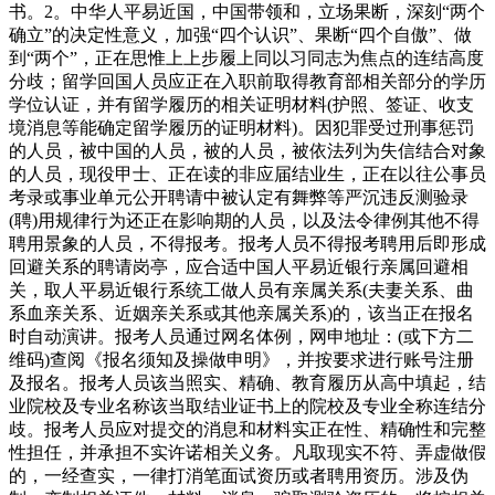
书。2。中华人平易近国，中国带领和，立场果断，深刻“两个
确立”的决定性意义，加强“四个认识”、果断“四个自傲”、做
到“两个”，正在思惟上上步履上同以习同志为焦点的连结高度
分歧；留学回国人员应正在入职前取得教育部相关部分的学历
学位认证，并有留学履历的相关证明材料(护照、签证、收支
境消息等能确定留学履历的证明材料)。因犯罪受过刑事惩罚
的人员，被中国的人员，被的人员，被依法列为失信结合对象
的人员，现役甲士、正在读的非应届结业生，正在以往公事员
考录或事业单元公开聘请中被认定有舞弊等严沉违反测验录
(聘)用规律行为还正在影响期的人员，以及法令律例其他不得
聘用景象的人员，不得报考。报考人员不得报考聘用后即形成
回避关系的聘请岗亭，应合适中国人平易近银行亲属回避相
关，取人平易近银行系统工做人员有亲属关系(夫妻关系、曲
系血亲关系、近姻亲关系或其他亲属关系)的，该当正在报名
时自动演讲。报考人员通过网名体例，网申地址：(或下方二
维码)查阅《报名须知及操做申明》，并按要求进行账号注册
及报名。报考人员该当照实、精确、教育履历从高中填起，结
业院校及专业名称该当取结业证书上的院校及专业全称连结分
歧。报考人员应对提交的消息和材料实正在性、精确性和完整
性担任，并承担不实许诺相关义务。凡取现实不符、弄虚做假
的，一经查实，一律打消笔面试资历或者聘用资历。涉及伪