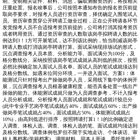
制、变制相关证件、材料、消息，骗取测验资历的，将按相关
庄重处置。报名竣事后，公司按照本通知布告的报名资历前提
取岗亭要求，对报考人员进行资历审查，择优确定入围笔试人
员。资历审查贯穿公开聘请工做全过程，正在公开聘请各环节
发觉报考人员不合适报考资历前提的，公司将打消其报考资历
或者聘用资历。通过资历审查的人数取该岗亭拟聘请人数的比
例达到3！1方可开展笔试，达不到该比例的，恰当削减该岗亭
聘请人数或打消该岗亭聘请打算。面试采纳现排场试的形式，
沉点调查报考人员本质、分析能力等。面试满分为100分，及
格分数线分。采纳按照该岗亭笔试成就从高到低的挨次，按照
必然比例确定加入面试人员名单。面试人员的笔试成就须达到
及格分数线。如遇末位同分环境，一并进入面试。方案1：体
能测试只针对报考出产操做岗亭人员，采用线下集中的体例开
展，沉点调查报考人员根基健康程度，能否具备处置一线出产
操做的能力。体能测试成就只做为人员调查参考，不计入报考
人员分析成就。分析报考人员面试成就和笔试成就计较总分
(此中专业手艺岗亭笔试成就占40%，面试成就占60%；出产操
做岗亭笔试成就占40%，面试成就占50%，体能测试成就占
10%)，由高到低进行排序，按照聘请打算1！1的比例确定进
入调查、体检人选。调查、体检人选的笔、面试成就均须达到
及格分数线。调查体例包罗但不限于实地走访、个体谈话、审
核人事档案(学籍档案)、调阅材料、同本人面谈、委托学校开