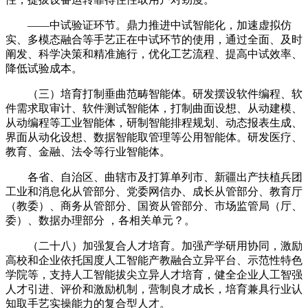
——中试验证环节。鼎力推进中试智能化，加速虚拟仿
实、多模态融合等手艺正在中试环节的使用，通过全面、及时
阐发、科学决策和精准施行，优化工艺流程、提高中试效率、
降低试验成本。
（三）培育打制垂曲范畴智能体。研发摆设软件编程、软
件需求取审计、软件测试智能体，打制曲面设想、从动建模、
从动编程等工业智能体，研制智能排程规划、动态报表生成、
界面从动化设想、数据智能取管理等公用智能体。研发医疗、
教育、金融、法令等行业智能体。
各省、自治区、曲辖市及打算单列市、新疆出产扶植兵团
工业和消息化从管部分、党委网信办、成长从管部分、教育厅
（教委）、商务从管部分、国资从管部分、市场监管局（厅、
委）、数据办理部分 ，各相关单元？。
（二十八）加强复合人才培育。加强产学研用协同，激励
高校和企业依托国度人工智能产教融合立异平台、示范性特色
学院等，支持人工智能拔尖立异人才培育，健全企业人工智强
人才引进、评价和激励机制，营制良才成长，培育兼具行业认
知取手艺实操能力的复合型人才。