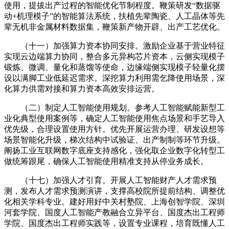
使用，提拔出产过程的智能优化节制程度。鞭策研发“数据驱
动+机理模子”的智能算法系统，扶植先辈陶瓷、人工晶体等先
辈无机非金属材料数据集，鞭策新产物开辟、出产工艺优化。
（十一）加强算力资本协同安排。激励企业基于营业特征
实现云边端算力协同，整合多元异构芯片资本，云侧实现模子
锻炼、微调、量化和蒸馏等使命，边缘端侧实现模子轻量化摆
设以满脚工业低延迟需求。深挖算力利用需乞降使用场景，深
化算力供需对接和算力资本高效安排运营。
（二）制定人工智能使用规划。参考人工智能赋能新型工
业化典型使用案例等，确定人工智能使用焦点场景和手艺导入
优先级，合理设置使用方针。优先开展运营办理、研发设想等
场景智能化升级，梯次结构中试验证、出产制制等环节升级。
阐扬工业互联网数字底座支持感化，强化取企业数字化转型工
做统筹跟尾，确保人工智能使用精准支持从停业务成长。
（十七）加强人才引育。开展人工智能财产人才需求预
测，发布人才需求预测演讲，支撑高校院所提前结构、调整优
化相关学科专业。建好用好中关村塾院、上海创智学院、深圳
河套学院、国度人工智能产教融合立异平台、国度杰出工程师
学院、国度杰出工程师实践等，设置专业课程，培育既懂人工