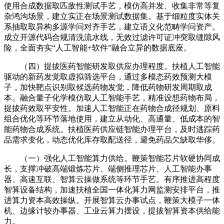
使用合成数据取匹敌性测试手艺，模仿高并发、收集非常等复
杂鸿沟场景，建立实正在场景测试数据集。基于细粒度实体关
系抽取取异构多源学问对齐手艺，建立语义化范畴学问资产。
成立开源代码合规清洗流水线，无效过滤许可证冲突取缝隙风
险，全面夯实“人工智能+软件”融合立异的数据底座。
（四）提拔医药智能研发取供应办理程度。扶植人工智能
驱动的新药发觉取虚拟筛选平台，通过多模态药效预测大模
子，加快靶点识别取候选药物发觉，降低药物研发周期取成
本。融合量子化学模仿取人工智能手艺，精准设想药物布局，
提拔药效取平安性。加速人工智能正在药物合成径规划、原料
组合优化等环节落地使用，建立从动化、高通量、低成本的智
能药物合成系统。扶植医药供应链智能办理平台，及时逃踪药
品需求变化，动态优化库存取配送径，避免药品欠缺取华侈。
（一）强化人工智能算力供给。鞭策智能芯片软硬协同成
长，支撑冲破高端锻炼芯片、端侧推理芯片、人工智能办事
器、高速互联、智算云操做系统等环节手艺。有序推进高程度
智算设备结构，加速扶植全国一体化算力网监测安排平台，推
进算力资本高效操纵。开展智算云办事试点，鞭策大模子一体
机、边缘计较办事器、工业云算力摆设，提拔智算资本供给能
力。