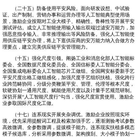
（二十五）防备使用平安风险。面向研发设想、中试验
证、出产制制、营销办事和运营办理等人工智能典型使用场
景，激励企业按期对工业大模子、精确性、鲁棒性等开展平安
测试评估。成立人工智能使用输入输出双端过滤安万能力，加
强恶意指令输入、非常推理输出等风险防备。强化人工智能使
用供应链平安办理，将上下逛供应商的安万能力纳入合做方办
理要点，建立完美供应链平安管理能力。
（十五）强化尺度引领。阐扬工业和消息化部人工智能标
委会、全国数据尺度化委员会、全国信标委人工智能分委会、
全国集成电标委会人工智能芯片工做组、全国网安标委新手艺
平安尺度出格工做组感化，加强尺度手艺组织扶植。强化跨行
业跨范畴协同，分级分类鞭策平安、管理、伦理等根本尺度，
软硬协划一通用尺度、赋能使用尺度以及计量手艺规范研制。
深切开展“人工智能尺度行”勾当，强化尺度宣贯使用。激励企
业参取国际尺度化工做。
（十七）连系现实开展夹杂调优。激励企业按照现实环
境，优先采用提醒词工程及检索加强手艺，逐渐测验考试参数
高效微调、全参数微调，提拔模子能力。连系现实扶植多模态
模子候选库，分析采用参数微调、架构搜刮、大小模子协划一