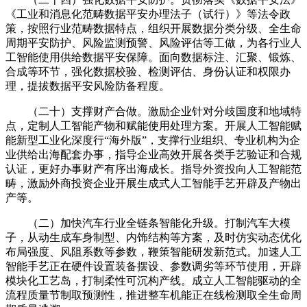
《工业和消息化范畴数据平安办理法子（试行）》等法令政
策，按照行业范畴数据特点，组织开展数据分类分级、全生命
周期平安防护、风险监测预警、风险评估等工做，为各行业人
工智能使用供给数据平安保障。面向数据标注、汇聚、锻炼、
合成等环节，强化数据校验、检测评估、身份认证和权限办
理，提拔数据平安风险防备程度。
（二十）支撑财产合做。激励企业针对分歧国度和地域特
点，定制人工智能产物和赋能使用处理方案。开展人工智能赋
能新型工业化深度行“海外版”，支撑行业组织、专业机构为企
业供给出海配套办事，指导企业高效开展各类手艺验证和合规
认证，更好办事财产有序出海成长。指导外资投向人工智能范
畴，激励外商投资企业开展生成式人工智能手艺开辟及产物出
产等。
（二）加快汽车行业全链条智能化升级。打制汽车大模
子，从动生成车身制型、内饰结构等方案，及时仿实动态优化
布局强度、风阻系数等参数，鞭策智能研发新范式。加速人工
智能手艺正在硬件设置装备摆设、参数调劣等环节使用，开辟
模块化工艺岛，打制柔性可沉构产线。成立人工智能驱动的全
流程质量节制取预测性，推进整车机能正在线检测取全生命周