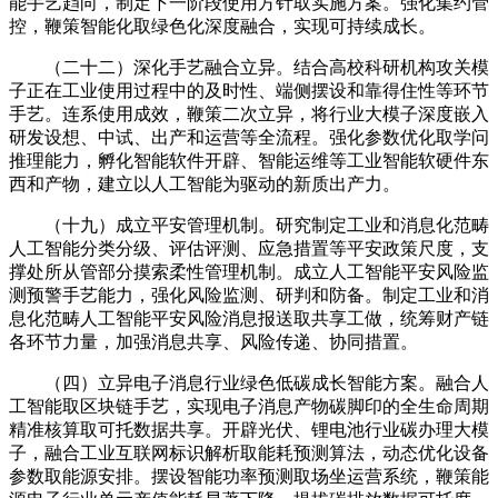
能手艺趋向，制定下一阶段使用方针取实施方案。强化集约管
控，鞭策智能化取绿色化深度融合，实现可持续成长。
（二十二）深化手艺融合立异。结合高校科研机构攻关模
子正在工业使用过程中的及时性、端侧摆设和靠得住性等环节
手艺。连系使用成效，鞭策二次立异，将行业大模子深度嵌入
研发设想、中试、出产和运营等全流程。强化参数优化取学问
推理能力，孵化智能软件开辟、智能运维等工业智能软硬件东
西和产物，建立以人工智能为驱动的新质出产力。
（十九）成立平安管理机制。研究制定工业和消息化范畴
人工智能分类分级、评估评测、应急措置等平安政策尺度，支
撑处所从管部分摸索柔性管理机制。成立人工智能平安风险监
测预警手艺能力，强化风险监测、研判和防备。制定工业和消
息化范畴人工智能平安风险消息报送取共享工做，统筹财产链
各环节力量，加强消息共享、风险传递、协同措置。
（四）立异电子消息行业绿色低碳成长智能方案。融合人
工智能取区块链手艺，实现电子消息产物碳脚印的全生命周期
精准核算取可托数据共享。开辟光伏、锂电池行业碳办理大模
子，融合工业互联网标识解析取能耗预测算法，动态优化设备
参数取能源安排。摆设智能功率预测取场坐运营系统，鞭策能