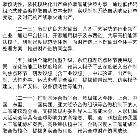
取预测性。依托模块化出产单位取智能决策办事，通过低代码
组态式使命编排取自从资本安排，实现制制系统自从响应订单
变动、及时沉构产线取火速出产。
（二十三）激励优良方案输出。具备手艺劣势的行业领军
企业，通过平台接口、开源通用模子及东西链、共享高机能算
法模子、研制尺度规范等体例，向财产链上下逛输出全体手艺
处理方案，推进财产链协同立异。
（五）加快全流程转型升级。系统梳理沉点环节使用场
景，深化智能工场梯度培育，鞭策大模子手艺深度嵌入出产制
制焦点环节，研发设想（含工业设想）、中试验证、出产制
制、营销办事、运营办理等全流程，提拔辅帮设想、仿实模子
建立、排产安排、设备预测性等能力。
（二十一）打制国际合做平台。积极加入金砖、上合、中
国—东盟、二十国集团、亚太经济合做组织等合做机制下的人
工智能议题会商。支撑依规办妥世界人工智能大会、人形机械
人活动会等具有全球影响力的高端赛、展、会，积极宣传我国
人工智能标杆案例。高质量扶植中国—金砖国度人工智能成长
取合做核心，提拔务实合做程度，鞭策全球财产协同成长。