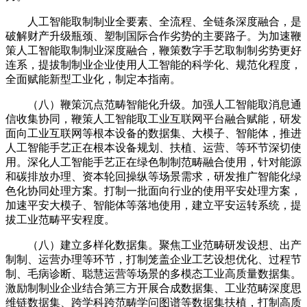
人工智能取制制业全要素、全流程、全链条深度融合，是
破解财产升级瓶颈、塑制国际合作劣势的主要路子。为加速鞭
策人工智能取制制业深度融合，鞭策数字手艺取制制劣势更好
连系，提拔制制业企业使用人工智能的科学化、规范化程度，
全面赋能新型工业化，制定本指南。
（八）鞭策沉点范畴智能化升级。加强人工智能取消息通
信收集协同，鞭策人工智能取工业互联网平台融合赋能，研发
面向工业互联网等根本设备的数据集、大模子、智能体，推进
人工智能手艺正在根本设备规划、扶植、运营、等环节深切使
用。深化人工智能手艺正在绿色制制范畴融合使用，针对能源
和碳排放办理、资本轮回操纵等场景需求，研发推广智能化绿
色化协同处理方案。打制一批面向行业的使用平安处理方案，
加速平安大模子、智能体等落地使用，建立平安运转系统，提
拔工业范畴平安程度。
（八）建立多样化数据集。聚焦工业范畴研发设想、出产
制制、运营办理等环节，打制笼盖企业工艺设想优化、过程节
制、毛病诊断、聪慧运营等场景的多模态工业高质量数据集。
激励制制业企业结合第三方开展合成数据集、工业范畴深度思
维链数据集、跨学科跨范畴学问图谱等数据集扶植，打制高质