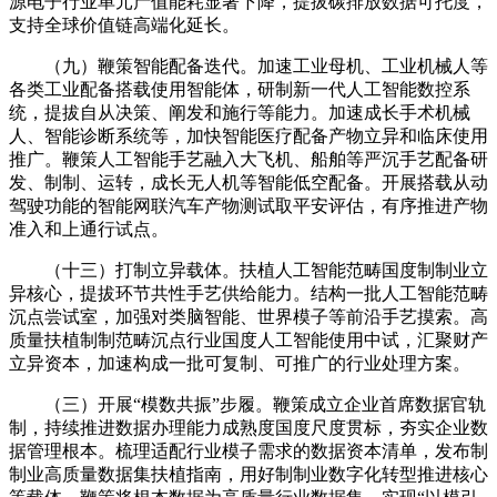
源电子行业单元产值能耗显著下降，提拔碳排放数据可托度，
支持全球价值链高端化延长。
（九）鞭策智能配备迭代。加速工业母机、工业机械人等
各类工业配备搭载使用智能体，研制新一代人工智能数控系
统，提拔自从决策、阐发和施行等能力。加速成长手术机械
人、智能诊断系统等，加快智能医疗配备产物立异和临床使用
推广。鞭策人工智能手艺融入大飞机、船舶等严沉手艺配备研
发、制制、运转，成长无人机等智能低空配备。开展搭载从动
驾驶功能的智能网联汽车产物测试取平安评估，有序推进产物
准入和上通行试点。
（十三）打制立异载体。扶植人工智能范畴国度制制业立
异核心，提拔环节共性手艺供给能力。结构一批人工智能范畴
沉点尝试室，加强对类脑智能、世界模子等前沿手艺摸索。高
质量扶植制制范畴沉点行业国度人工智能使用中试，汇聚财产
立异资本，加速构成一批可复制、可推广的行业处理方案。
（三）开展“模数共振”步履。鞭策成立企业首席数据官轨
制，持续推进数据办理能力成熟度国度尺度贯标，夯实企业数
据管理根本。梳理适配行业模子需求的数据资本清单，发布制
制业高质量数据集扶植指南，用好制制业数字化转型推进核心