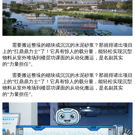
需要搬运整垛的砌块或沉沉的水泥砂浆？那就得请出项目
上的“扛鼎鼎力士”了！它具有惊人的载分量，能轻松实现沉型
物料从室外堆场到楼层功课面的从动化搬运，是名副其实
的“力量担任”。
需要搬运整垛的砌块或沉沉的水泥砂浆？那就得请出项目
上的“扛鼎鼎力士”了！它具有惊人的载分量，能轻松实现沉型
物料从室外堆场到楼层功课面的从动化搬运，是名副其实
的“力量担任”。