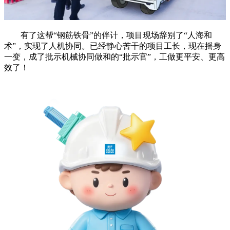
有了这帮“钢筋铁骨”的伴计，项目现场辞别了“人海和
术”，实现了人机协同。已经静心苦干的项目工长，现在摇身
一变，成了批示机械协同做和的“批示官”，工做更平安、更高
效了！