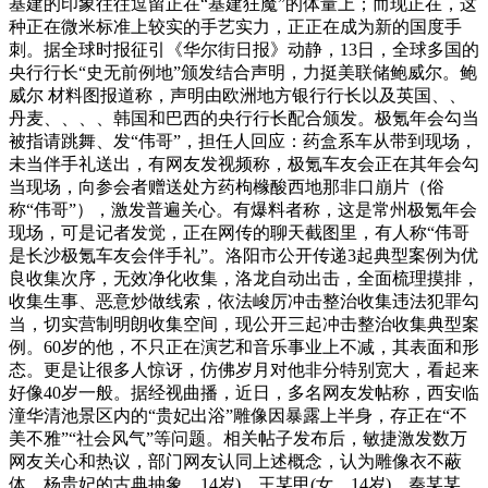
基建的印象往往逗留正在“基建狂魔”的体量上；而现正在，这
种正在微米标准上较实的手艺实力，正正在成为新的国度手
刺。据全球时报征引《华尔街日报》动静，13日，全球多国的
央行行长“史无前例地”颁发结合声明，力挺美联储鲍威尔。鲍
威尔 材料图报道称，声明由欧洲地方银行行长以及英国、、
丹麦、、、、韩国和巴西的央行行长配合颁发。极氪年会勾当
被指请跳舞、发“伟哥”，担任人回应：药盒系车从带到现场，
未当伴手礼送出，有网友发视频称，极氪车友会正在其年会勾
当现场，向参会者赠送处方药枸橼酸西地那非口崩片（俗
称“伟哥”），激发普遍关心。有爆料者称，这是常州极氪年会
现场，可是记者发觉，正在网传的聊天截图里，有人称“伟哥
是长沙极氪车友会伴手礼”。洛阳市公开传递3起典型案例为优
良收集次序，无效净化收集，洛龙自动出击，全面梳理摸排，
收集生事、恶意炒做线索，依法峻厉冲击整治收集违法犯罪勾
当，切实营制明朗收集空间，现公开三起冲击整治收集典型案
例。60岁的他，不只正在演艺和音乐事业上不减，其表面和形
态。更是让很多人惊讶，仿佛岁月对他非分特别宽大，看起来
好像40岁一般。据经视曲播，近日，多名网友发帖称，西安临
潼华清池景区内的“贵妃出浴”雕像因暴露上半身，存正在“不
美不雅”“社会风气”等问题。相关帖子发布后，敏捷激发数万
网友关心和热议，部门网友认同上述概念，认为雕像衣不蔽
体，杨贵妃的古典抽象。14岁)、王某甲(女，14岁)、秦某某