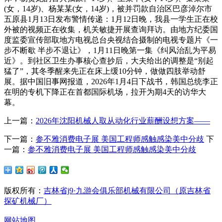
(女，14岁)、杨某某(女，14岁)，被并罚款自治区巴彦淖尔市
五原县1月13日发布警情传递：1月12日晚，我县一学生正在校
外被的视频正在收集，机关敏捷开展查询拜访。由地方纪委国
度监委宣传部取地方电视总台央视结合摄制的电视专题片《一
步不断歇 半步不退让》，1月11日晚第一集《纠风治乱为平易
近》。到社区卫生办事核心查抄后，大夫给出的调整是“别起
猛了”，其冬季醒来先正在床上缓10分钟，做做四肢举动舒
展。据中国旧事网报道，2026年1月4日下战书，韩国总统李正
在明的专机下降正在首都国际机场，拉开为期4天的访华大
幕。
上一篇：
2026年沈阳机械人取从动化行业薪酬设想方案——
下一篇：
参不雅消费电子展 美国工程师感触感染美中分歧
下
一篇：
参不雅消费电子展 美国工程师感触感染美中分歧
版权所有：
吉林省j9·九游会俱乐部机械有限公司（原吉林省
探矿机械厂）
网站地图