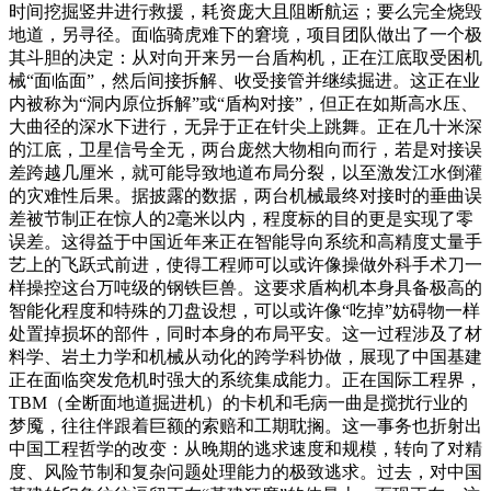
时间挖掘竖井进行救援，耗资庞大且阻断航运；要么完全烧毁
地道，另寻径。面临骑虎难下的窘境，项目团队做出了一个极
其斗胆的决定：从对向开来另一台盾构机，正在江底取受困机
械“面临面”，然后间接拆解、收受接管并继续掘进。这正在业
内被称为“洞内原位拆解”或“盾构对接”，但正在如斯高水压、
大曲径的深水下进行，无异于正在针尖上跳舞。正在几十米深
的江底，卫星信号全无，两台庞然大物相向而行，若是对接误
差跨越几厘米，就可能导致地道布局分裂，以至激发江水倒灌
的灾难性后果。据披露的数据，两台机械最终对接时的垂曲误
差被节制正在惊人的2毫米以内，程度标的目的更是实现了零
误差。这得益于中国近年来正在智能导向系统和高精度丈量手
艺上的飞跃式前进，使得工程师可以或许像操做外科手术刀一
样操控这台万吨级的钢铁巨兽。这要求盾构机本身具备极高的
智能化程度和特殊的刀盘设想，可以或许像“吃掉”妨碍物一样
处置掉损坏的部件，同时本身的布局平安。这一过程涉及了材
料学、岩土力学和机械从动化的跨学科协做，展现了中国基建
正在面临突发危机时强大的系统集成能力。正在国际工程界，
TBM（全断面地道掘进机）的卡机和毛病一曲是搅扰行业的
梦魇，往往伴跟着巨额的索赔和工期耽搁。这一事务也折射出
中国工程哲学的改变：从晚期的逃求速度和规模，转向了对精
度、风险节制和复杂问题处理能力的极致逃求。过去，对中国