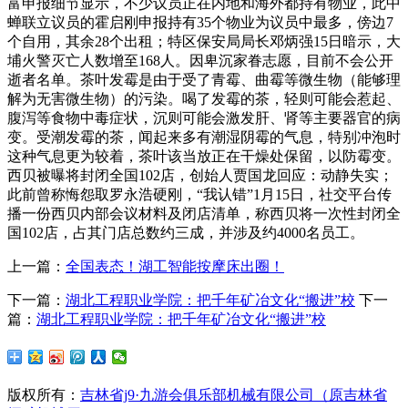
富申报细节显示，不少议员正在内地和海外都持有物业，此中
蝉联立议员的霍启刚申报持有35个物业为议员中最多，傍边7
个自用，其余28个出租；特区保安局局长邓炳强15日暗示，大
埔火警灭亡人数增至168人。因卑沉家眷志愿，目前不会公开
逝者名单。茶叶发霉是由于受了青霉、曲霉等微生物（能够理
解为无害微生物）的污染。喝了发霉的茶，轻则可能会惹起、
腹泻等食物中毒症状，沉则可能会激发肝、肾等主要器官的病
变。受潮发霉的茶，闻起来多有潮湿阴霉的气息，特别冲泡时
这种气息更为较着，茶叶该当放正在干燥处保留，以防霉变。
西贝被曝将封闭全国102店，创始人贾国龙回应：动静失实；
此前曾称悔怨取罗永浩硬刚，“我认错”1月15日，社交平台传
播一份西贝内部会议材料及闭店清单，称西贝将一次性封闭全
国102店，占其门店总数约三成，并涉及约4000名员工。
上一篇：
全国表态！湖工智能按摩床出圈！
下一篇：
湖北工程职业学院：把千年矿冶文化“搬进”校
下一
篇：
湖北工程职业学院：把千年矿冶文化“搬进”校
版权所有：
吉林省j9·九游会俱乐部机械有限公司（原吉林省