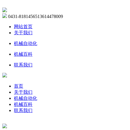
0431-81814565
13614478009
网站首页
关于我们
机械自动化
机械百科
联系我们
首页
关于我们
机械自动化
机械百科
联系我们