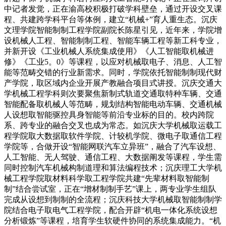
中记者发觉，正在渝高校积极打破学科壁垒，通过开设交叉课
程、共建跨学科平台等体例，建立“机械+”育人重生态。沉庆
文理学院智能制制工程学院副院长陈星引见，近年来，学院增
设机械人工程、智能制制工程、智能车辆工程等新工科专业，
并新开设《工业机械人系统集成使用》《人工智能取机械进
修》《工业5。0》等课程，以应对机械取电子、消息、人工智
能等范畴交错的行业新需求。同时，学院依托智能制制现代财
产学院，取区域内企业开展产教融合项目式讲授。沉庆交通大
学机械工程学科则次要聚焦新制式轨道交通取特种车辆、交通
智能配备取机械人等范畴，规划结构智能电动车辆、交通机械
人设想取智能驱控具身智能等前沿专业标的目的。校内跨院
系、跨专业的融合交叉也成为常态。如沉庆大学机械取运载工
程学院取大数据取软件学院、计较机学院、微电子取通信工程
学院等，合做开设“智能网联汽车立异班”，融合了汽车设想、
人工智能、无人驾驶、通信工程、大数据阐发等课程，学生需
同时控制汽车机械构制道理和算法编程技术；沉庆理工大学机
械工程学院取材料科学取工程学院共建“先辈材料取智能制
制”结合尝试室，正在“增材制制手艺”课上，两专业学生组队
完成从设想到制制的全流程；沉庆科技大学机械取智能制制学
院结合电子取电气工程学院，配合开辟“机电一体化系统设想
分析锻炼”等课程，培育学生软硬件协同的系统集成能力。“机