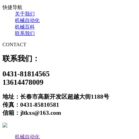
快捷导航
关于我们
机械自动化
机械百科
联系我们
CONTACT
联系我们：
0431-81814565
13614478009
地址：长春市高新开发区超越大街1188号
传真：0431-85810581
信箱：jltkxs@163.com
机械自动化