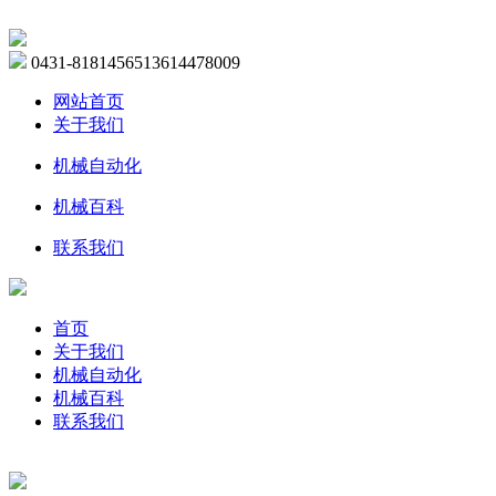
0431-81814565
13614478009
网站首页
关于我们
机械自动化
机械百科
联系我们
首页
关于我们
机械自动化
机械百科
联系我们